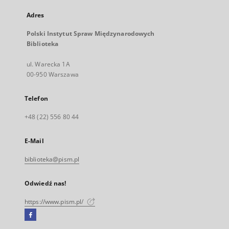
Adres
Polski Instytut Spraw Międzynarodowych
Biblioteka
ul. Warecka 1A
00-950 Warszawa
Telefon
+48 (22) 556 80 44
E-Mail
biblioteka@pism.pl
Odwiedź nas!
https://www.pism.pl/
Facebook
Link