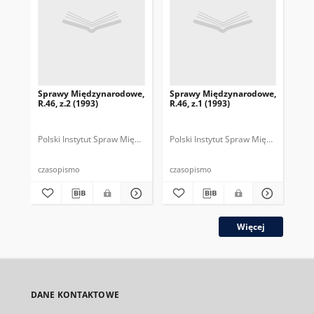
Sprawy Międzynarodowe,
Sprawy Międzynarodowe,
Sp
R.46, z.2 (1993)
R.46, z.1 (1993)
R.4
gru
Polski Instytut Spraw Międzynarodowych.
Polski Instytut Spraw Międzynarodow
Polska Fundacja Spraw Mię
Pol
czasopismo
czasopismo
cza
Więcej
DANE KONTAKTOWE