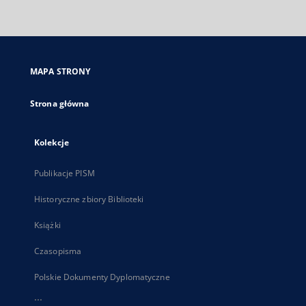
zewnętrzny,
otworzy
się
w
nowej
MAPA STRONY
karcie
Strona główna
Kolekcje
Publikacje PISM
Historyczne zbiory Biblioteki
Książki
Czasopisma
Polskie Dokumenty Dyplomatyczne
...