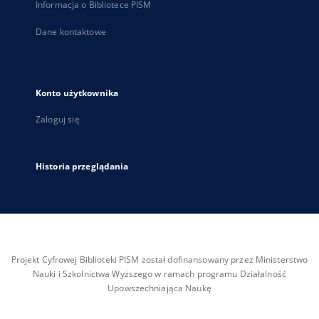
Informacja o Bibliotece PISM
Dane kontaktowe
Konto użytkownika
Zaloguj się
Historia przeglądania
Projekt Cyfrowej Biblioteki PISM został dofinansowany przez Ministerstwo
Nauki i Szkolnictwa Wyższego w ramach programu Działalność
Upowszechniająca Naukę