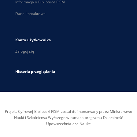
Informacja o Bibliotece PISM
Dane kontaktowe
Konto użytkownika
Zaloguj się
Historia przeglądania
Projekt Cyfrowej Biblioteki PISM został dofinansowany przez Ministerstwo
Nauki i Szkolnictwa Wyższego w ramach programu Działalność
Upowszechniająca Naukę