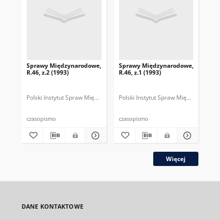
Sprawy Międzynarodowe,
Sprawy Międzynarodowe,
Sp
R.46, z.2 (1993)
R.46, z.1 (1993)
R.4
gru
Polski Instytut Spraw Międzynarodowych.
Polski Instytut Spraw Międzynarodow
Polska Fundacja Spraw Mię
Pol
czasopismo
czasopismo
cza
Więcej
DANE KONTAKTOWE