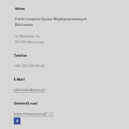
Adres
Polski Instytut Spraw Międzynarodowych
Biblioteka
ul. Warecka 1A
00-950 Warszawa
Telefon
+48 (22) 556 80 44
E-Mail
biblioteka@pism.pl
Odwiedź nas!
https://www.pism.pl/
Facebook
Link