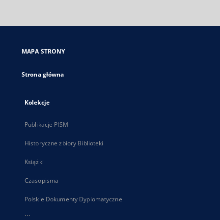
zewnętrzny,
otworzy
się
w
nowej
MAPA STRONY
karcie
Strona główna
Kolekcje
Publikacje PISM
Historyczne zbiory Biblioteki
Książki
Czasopisma
Polskie Dokumenty Dyplomatyczne
...