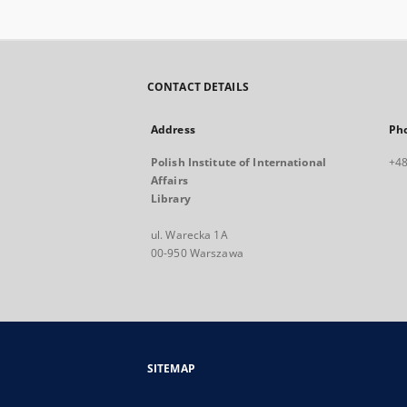
CONTACT DETAILS
Address
Ph
Polish Institute of International
+48
Affairs
Library
ul. Warecka 1A
00-950 Warszawa
SITEMAP