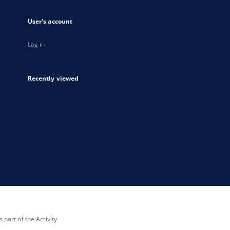
User's account
Log in
Recently viewed
part of the Activity