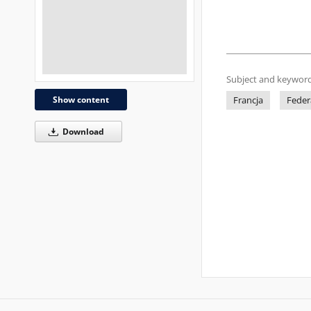
Subject and keyword
Show content
Francja
Feder
Download