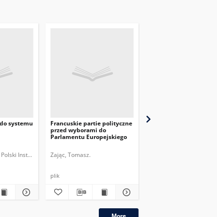
 do systemu
Francuskie partie polityczne
Unia Europejska w
przed wyborami do
przedwyborczym dysku
Parlamentu Europejskiego
politycznym we Francj
wych.
Polski Instytut Spraw Międzynarodowych.
Zając, Tomasz.
Liszczyk, Dorota.
Polski
plik
More