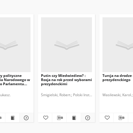
y polityczne
Putin czy Miedwiediew? :
Turcja na drodze
ia Narodowego w
Rosja na rok przed wyborami
prezydenckiego
o Parlamentu
prezydenckimi
ego
narodowych.
Łukasz.
Śmigielski, Robert.
Polski Instytut Spraw Międzynarodo
Wasilewski, Karol.