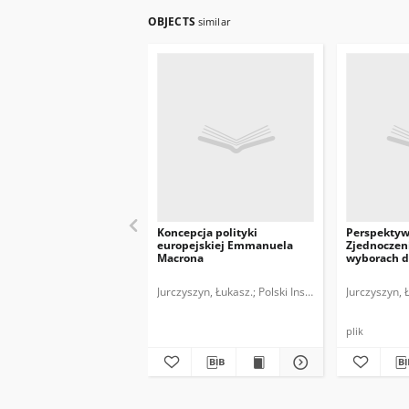
OBJECTS
similar
Koncepcja polityki
Perspektyw
europejskiej Emmanuela
Zjednoczen
Macrona
wyborach d
Europejski
Jurczyszyn, Łukasz.
Polski Instytut Spraw Między
Jurczyszyn, 
plik