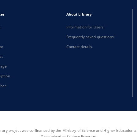
xes
About Library
s
Information for Users
Frequently asked questions
or
Contact details
ct
rage
iption
sher
brary project was co-financed by the Ministry of Science and Higher Education as 
Disseminating Science Program