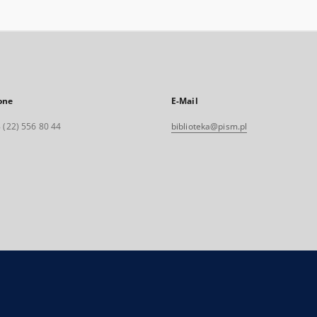
one
E-Mail
 (22) 556 80 44
biblioteka@pism.pl