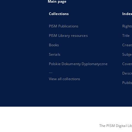
Main page
Collections
Inde
PISM Publications
Right
PISM Library resources
Title
Books
Creat
Serials
Subje
Polskie Dokumenty Dyplomatyczne
Cove
...
Descr
View all collections
Publi
The PISM Digital Li