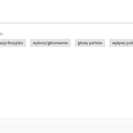
s:
acja Rosyjska
wybory/głosowanie
głowy państw
wpływy pol