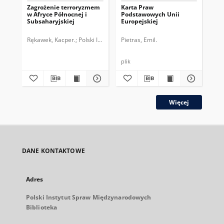
Zagrożenie terroryzmem
Karta Praw
Bl
w Afryce Północnej i
Podstawowych Unii
org
Subsaharyjskiej
Europejskiej
ter
pol
Ws
Rękawek, Kacper.
Polski Instytut Spraw Międzynarodowych.
Pietras, Emil.
Ręk
plik
Więcej
DANE KONTAKTOWE
Adres
Polski Instytut Spraw Międzynarodowych
Biblioteka