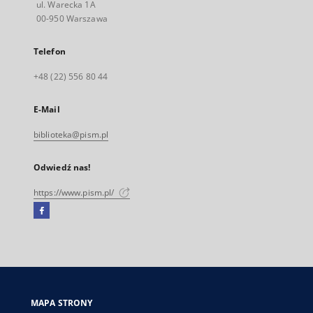
ul. Warecka 1A
00-950 Warszawa
Telefon
+48 (22) 556 80 44
E-Mail
biblioteka@pism.pl
Odwiedź nas!
https://www.pism.pl/
Facebook
Link
zewnętrzny,
otworzy
się
w
nowej
MAPA STRONY
karcie