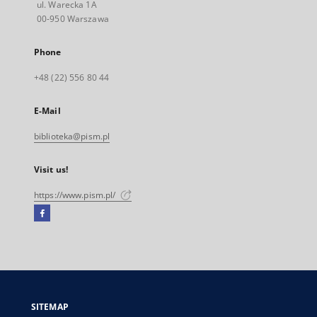
ul. Warecka 1A
00-950 Warszawa
Phone
+48 (22) 556 80 44
E-Mail
biblioteka@pism.pl
Visit us!
https://www.pism.pl/
Facebook
External
link,
will
open
in
a
SITEMAP
new