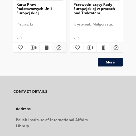
Karta Praw
Przewodniczący Rady
Pr
Podstawowych Unii
Europejskiej w pracach
Eur
Europejskiej
nad Traktatem
dru
Konstytucyjnym UE
pe
Pietras, Emil.
Krystyniak, Małgorzata.
Gos
plik
plik
plik
More
CONTACT DETAILS
Address
Polish Institute of International Affairs
Library