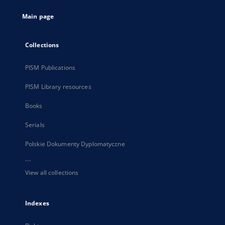
tab
Main page
Collections
PISM Publications
PISM Library resources
Books
Serials
Polskie Dokumenty Dyplomatyczne
...
View all collections
Indexes