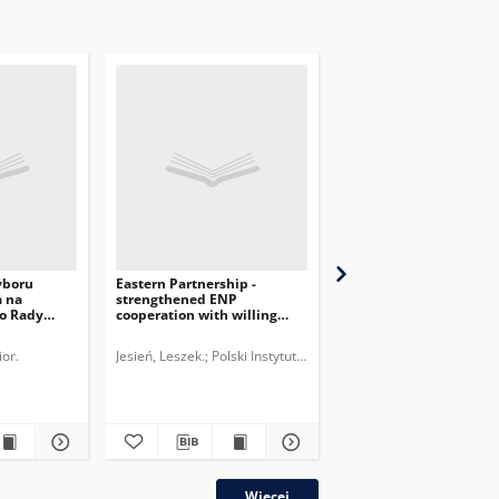
yboru
Eastern Partnership -
Przetrwanie dzięki
a na
strengthened ENP
minimalizmowi –
o Rady
cooperation with willing
przewodnictwo Słowacj
neighbours
V4
or.
Jesień, Leszek.
Polski Instytut Spraw Międzynarodowych.
Ogrodnik, Łukasz.
plik
Więcej