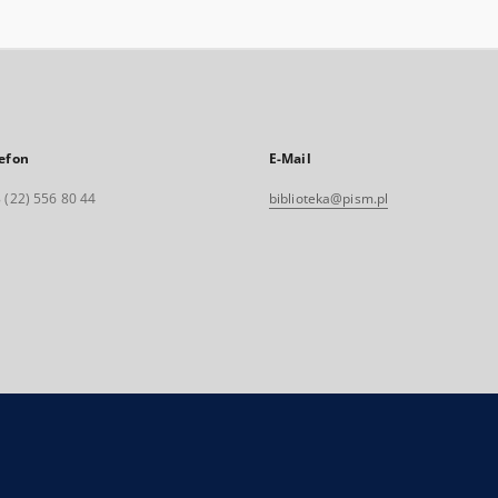
efon
E-Mail
 (22) 556 80 44
biblioteka@pism.pl