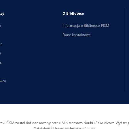
ksy
O Bibliotece
a
Informacja o Bibliotece PISM
Dane kontaktowe
ca
t
s
wca
ioteki PISM został dofinansowany przez Ministerstwo Nauki i Szkolnictwa Wyżs
Działalność Upowszechniająca Naukę