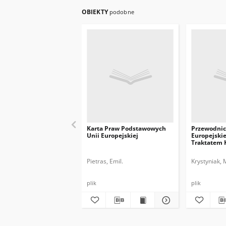
OBIEKTY
podobne
Karta Praw Podstawowych
Przewodnic
Unii Europejskiej
Europejskie
Traktatem 
UE
Pietras, Emil.
Krystyniak, 
plik
plik