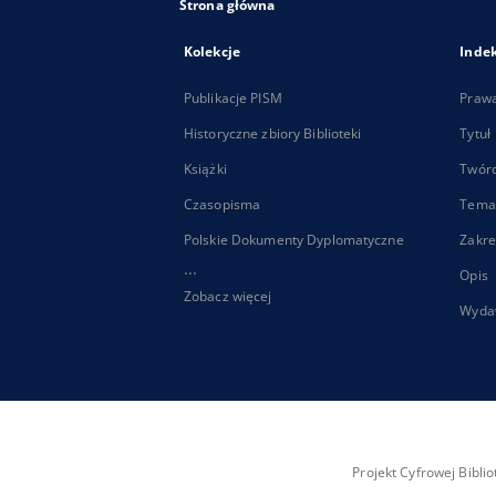
Strona główna
Kolekcje
Inde
Publikacje PISM
Praw
Historyczne zbiory Biblioteki
Tytuł
Książki
Twór
Czasopisma
Tema
Polskie Dokumenty Dyplomatyczne
Zakre
...
Opis
Zobacz więcej
Wyda
Projekt Cyfrowej Bibl