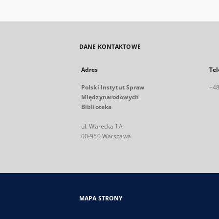
DANE KONTAKTOWE
Adres
Tel
Polski Instytut Spraw
+48
Międzynarodowych
Biblioteka
ul. Warecka 1A
00-950 Warszawa
MAPA STRONY