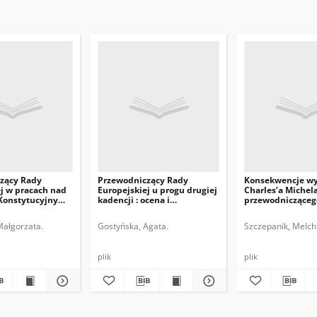
zący Rady
Przewodniczący Rady
Konsekwencje w
j w pracach nad
Europejskiej u progu drugiej
Charles’a Michel
Konstytucyjnym
kadencji : ocena i
przewodnicząceg
perspektywy
Europejskiej
Małgorzata.
Gostyńska, Agata.
Szczepanik, Melchi
plik
plik