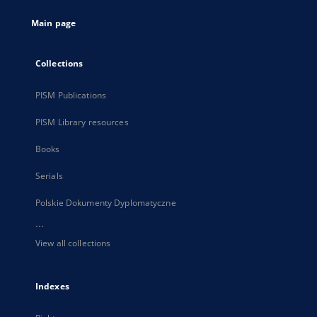
tab
Main page
Collections
PISM Publications
PISM Library resources
Books
Serials
Polskie Dokumenty Dyplomatyczne
...
View all collections
Indexes