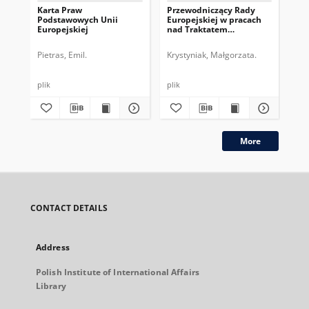
Karta Praw
Przewodniczący Rady
Pr
Podstawowych Unii
Europejskiej w pracach
Eur
Europejskiej
nad Traktatem
dru
Konstytucyjnym UE
pe
Pietras, Emil.
Krystyniak, Małgorzata.
Gos
plik
plik
plik
More
CONTACT DETAILS
Address
Polish Institute of International Affairs
Library