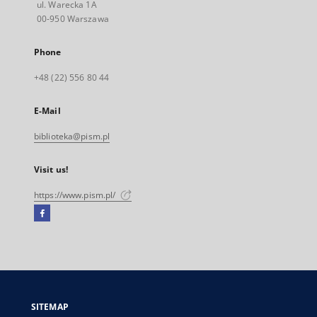
ul. Warecka 1A
00-950 Warszawa
Phone
+48 (22) 556 80 44
E-Mail
biblioteka@pism.pl
Visit us!
https://www.pism.pl/
Facebook
External
link,
will
open
in
a
SITEMAP
new