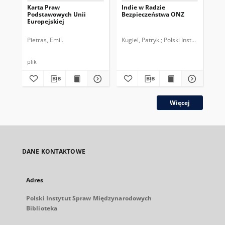
Karta Praw
Indie w Radzie
Um
Podstawowych Unii
Bezpieczeństwa ONZ
UE-
Europejskiej
ko
Pietras, Emil.
Kugiel, Patryk.
Polski Instytut Spra
Kug
plik
Więcej
DANE KONTAKTOWE
Adres
Polski Instytut Spraw Międzynarodowych
Biblioteka