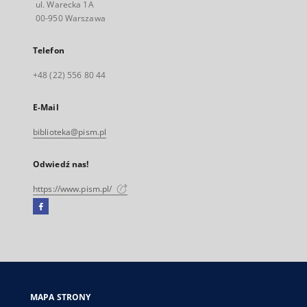
ul. Warecka 1A
00-950 Warszawa
Telefon
+48 (22) 556 80 44
E-Mail
biblioteka@pism.pl
Odwiedź nas!
https://www.pism.pl/
Facebook
Link
zewnętrzny,
otworzy
się
w
nowej
MAPA STRONY
karcie