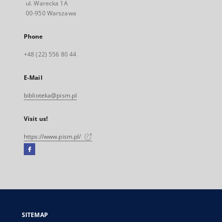
ul. Warecka 1A
00-950 Warszawa
Phone
+48 (22) 556 80 44
E-Mail
biblioteka@pism.pl
Visit us!
https://www.pism.pl/
Facebook
External
link,
will
open
in
a
SITEMAP
new