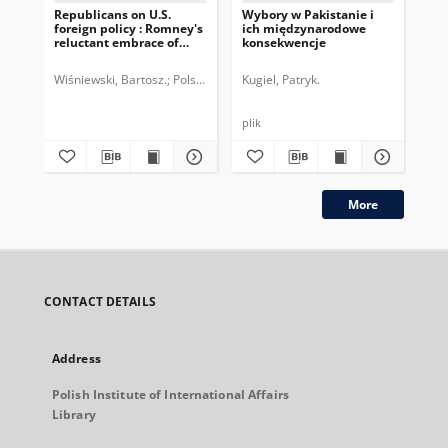
Republicans on U.S.
Wybory w Pakistanie i
Wy
foreign policy : Romney's
ich międzynarodowe
na 
reluctant embrace of
konsekwencje
ko
neoconservatism
sło
zag
Wiśniewski, Bartosz.
Polski Instytut Spraw Międzynarodowych.
Kugiel, Patryk.
Mor
plik
plik
More
CONTACT DETAILS
Address
Polish Institute of International Affairs
Library