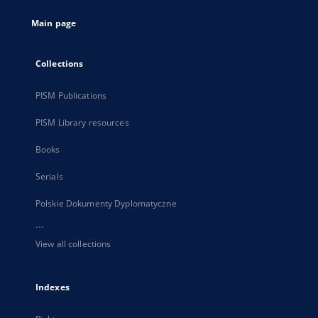
tab
Main page
Collections
PISM Publications
PISM Library resources
Books
Serials
Polskie Dokumenty Dyplomatyczne
...
View all collections
Indexes