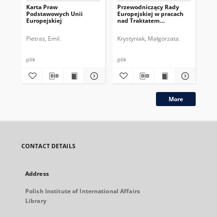
Karta Praw
Przewodniczący Rady
Pr
Podstawowych Unii
Europejskiej w pracach
Eur
Europejskiej
nad Traktatem
dru
Konstytucyjnym UE
pe
Pietras, Emil.
Krystyniak, Małgorzata.
Gos
plik
plik
plik
More
CONTACT DETAILS
Address
Polish Institute of International Affairs
Library