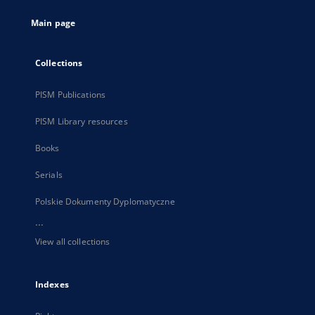
tab
Main page
Collections
PISM Publications
PISM Library resources
Books
Serials
Polskie Dokumenty Dyplomatyczne
...
View all collections
Indexes