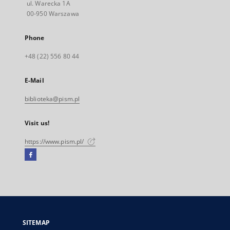
ul. Warecka 1A
00-950 Warszawa
Phone
+48 (22) 556 80 44
E-Mail
biblioteka@pism.pl
Visit us!
https://www.pism.pl/
Facebook
External
link,
will
open
in
a
SITEMAP
new