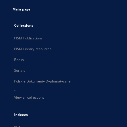
tab
Main page
Collections
PISM Publications
PISM Library resources
Books
Serials
Polskie Dokumenty Dyplomatyczne
...
View all collections
Indexes