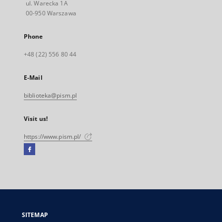
ul. Warecka 1A
00-950 Warszawa
Phone
+48 (22) 556 80 44
E-Mail
biblioteka@pism.pl
Visit us!
https://www.pism.pl/
Facebook
External
link,
will
open
in
a
SITEMAP
new