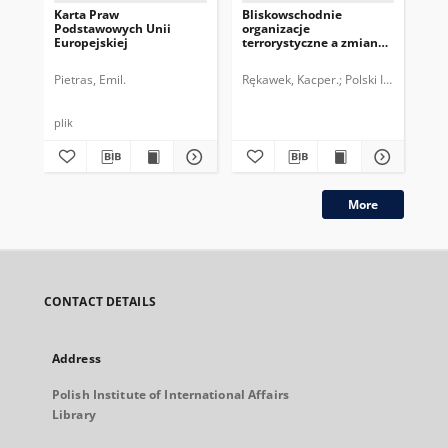
Karta Praw
Bliskowschodnie
Uni
Podstawowych Unii
organizacje
za
Europejskiej
terrorystyczne a zmiany
w N
polityczne na Bliskim
Wschodzie
Pietras, Emil.
Rękawek, Kacper.
Polski Instytut S
Ręk
plik
More
CONTACT DETAILS
Address
Polish Institute of International Affairs
Library