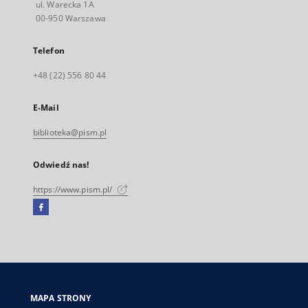
ul. Warecka 1A
00-950 Warszawa
Telefon
+48 (22) 556 80 44
E-Mail
biblioteka@pism.pl
Odwiedź nas!
https://www.pism.pl/
Facebook
Link
zewnętrzny,
otworzy
się
w
nowej
MAPA STRONY
karcie