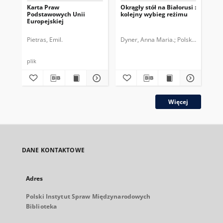
Karta Praw
Okrągły stół na Białorusi :
Pr
Podstawowych Unii
kolejny wybieg reżimu
Eur
Europejskiej
na
Ko
Pietras, Emil.
Dyner, Anna Maria.
Polski Instytut
Kry
plik
plik
Więcej
DANE KONTAKTOWE
Adres
Polski Instytut Spraw Międzynarodowych
Biblioteka