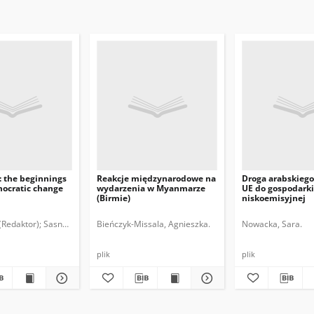
 : the beginnings
Reakcje międzynarodowe na
Droga arabskiego
mocratic change
wydarzenia w Myanmarze
UE do gospodarki
(Birmie)
niskoemisyjnej
(Redaktor)
Sasnal, Patrycja. (Redaktor)
Bieńczyk-Missala, Agnieszka.
Polski Instytut Spraw Międzynarodowych.
Nowacka, Sara.
plik
plik