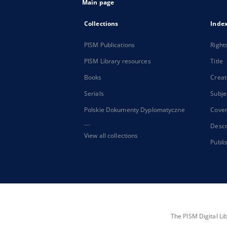
Main page
Collections
Inde
PISM Publications
Right
PISM Library resources
Title
Books
Creat
Serials
Subje
Polskie Dokumenty Dyplomatyczne
Cove
...
Descr
View all collections
Publi
The PISM Digital Li