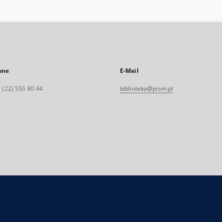
one
E-Mail
 (22) 556 80 44
biblioteka@pism.pl