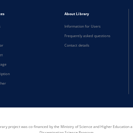
xes
About Library
s
Information for Users
Frequently asked questions
or
Contact details
ct
rage
iption
sher
brary project was co-financed by the Ministry of Science and Higher Education as 
Disseminating Science Program