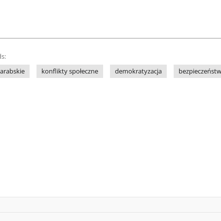
s:
 arabskie
konflikty społeczne
demokratyzacja
bezpieczeńst