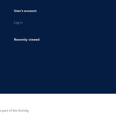
User's account
Log in
Recently viewed
part of the Activity