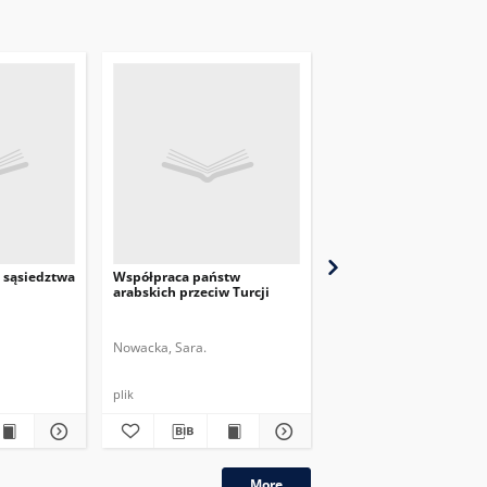
 sąsiedztwa
Współpraca państw
Migracje z państw arab
arabskich przeciw Turcji
w świetle sytuacji na g
UE z Białorusią
Ulkopoliittinen instituutti.
Nowacka, Sara.
Nowacka, Sara.
plik
plik
More