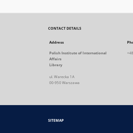
CONTACT DETAILS
Address
Ph
Polish Institute of International
+48
Affairs
Library
ul. Warecka 1A
00-950 Warszawa
SITEMAP