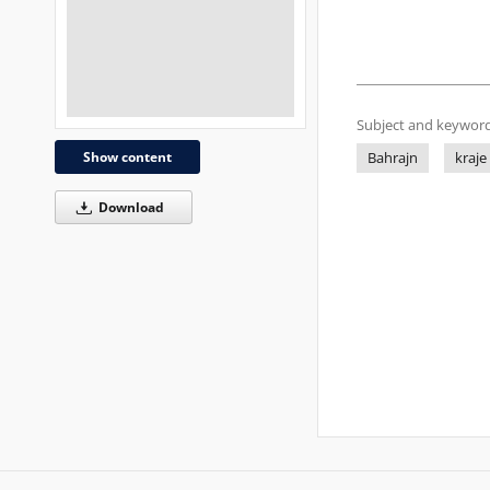
Subject and keyword
Show content
Bahrajn
kraje
Download