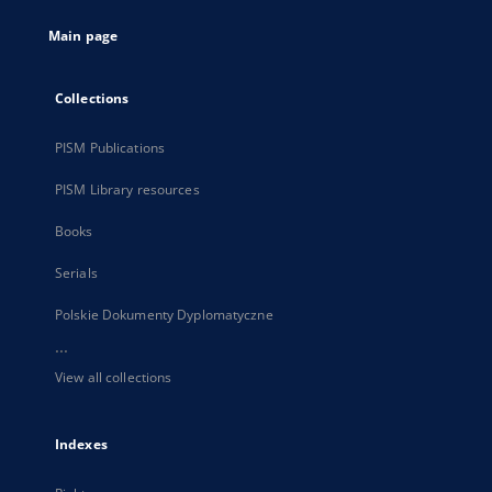
tab
Main page
Collections
PISM Publications
PISM Library resources
Books
Serials
Polskie Dokumenty Dyplomatyczne
...
View all collections
Indexes