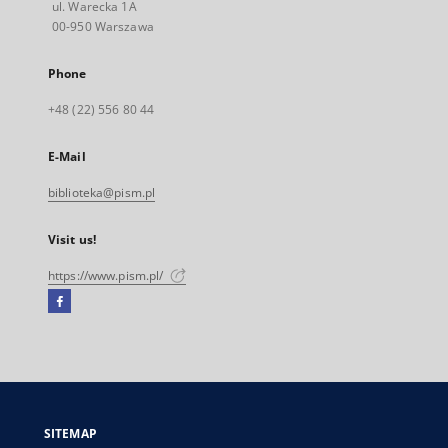
ul. Warecka 1A
00-950 Warszawa
Phone
+48 (22) 556 80 44
E-Mail
biblioteka@pism.pl
Visit us!
https://www.pism.pl/
Facebook
External
link,
will
open
in
a
SITEMAP
new