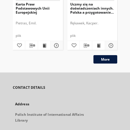
Karta Praw
Uczmy się na
Pol
Podstawowych Unii
doświadczeniach innych.
ant
Europejskiej
Polska a przygotowanie
rel
na zwiększone
Bry
zagrożenie
Pietras, Emil.
Rękawek, Kacper.
Ręk
terrorystyczne
plik
plik
plik
More
CONTACT DETAILS
Address
Polish Institute of International Affairs
Library