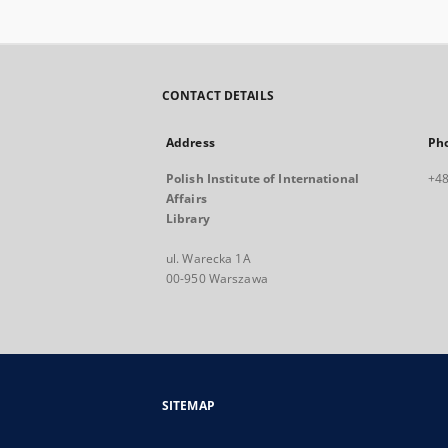
CONTACT DETAILS
Address
Ph
Polish Institute of International
+48
Affairs
Library
ul. Warecka 1A
00-950 Warszawa
SITEMAP