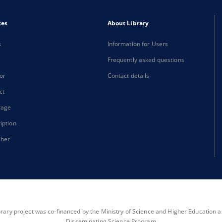
xes
About Library
s
Information for Users
Frequently asked questions
or
Contact details
ct
rage
iption
sher
brary project was co-financed by the Ministry of Science and Higher Education as 
Disseminating Science Program