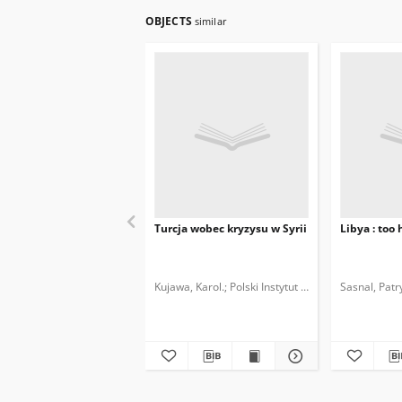
OBJECTS
similar
Turcja wobec kryzysu w Syrii
Libya : too
Kujawa, Karol.
Polski Instytut Spraw Międzynaro
Sasnal, Patr