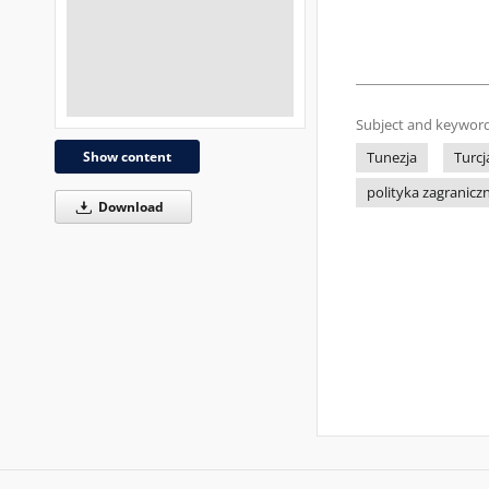
Subject and keyword
Show content
Tunezja
Turcj
polityka zagranic
Download