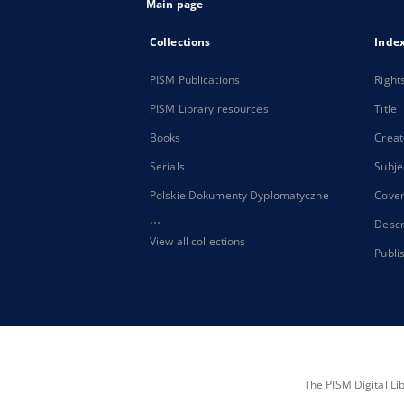
Main page
Collections
Inde
PISM Publications
Right
PISM Library resources
Title
Books
Creat
Serials
Subje
Polskie Dokumenty Dyplomatyczne
Cove
...
Descr
View all collections
Publi
The PISM Digital Li