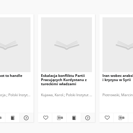
 hot to handle
Eskalacja konfliktu Partii
Iran wobec arabs
Pracujących Kurdystanu z
i kryzysu w Syrii
tureckimi władzami
dowych.
ycja.
Polski Instytut Spraw Międzynarodowych.
Kujawa, Karol.
Polski Instytut Spraw Międzynarodowych
Piotrowski, Marcin