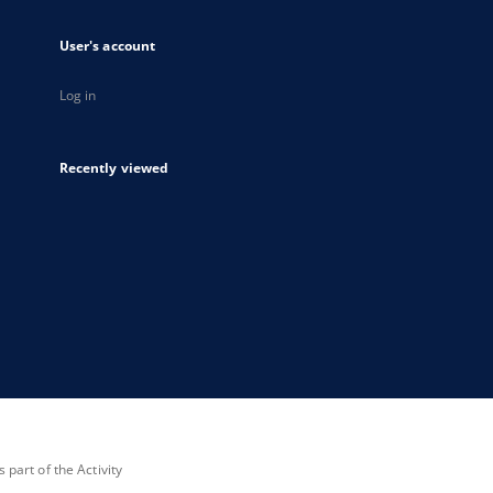
User's account
Log in
Recently viewed
part of the Activity