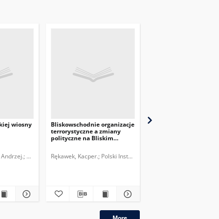
kiej wiosny
Bliskowschodnie organizacje
Skutki ewentualnego
terrorystyczne a zmiany
obalenia Muammara
polityczne na Bliskim
Kaddafiego dla kontyn
Wschodzie
afrykańskiego
.
 Andrzej.
Polski Instytut Spraw Międzynarodowych.
Rękawek, Kacper.
Polski Instytut Spraw Międzynarodowych.
Kownacki, Rafał.
Polski 
More