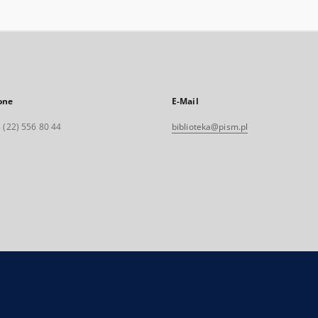
one
E-Mail
 (22) 556 80 44
biblioteka@pism.pl