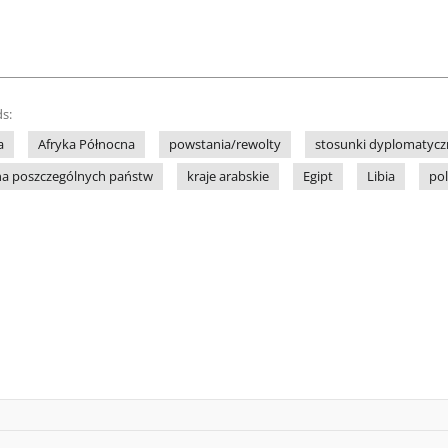
s:
a
Afryka Północna
powstania/rewolty
stosunki dyplomatycz
zna poszczególnych państw
kraje arabskie
Egipt
Libia
po