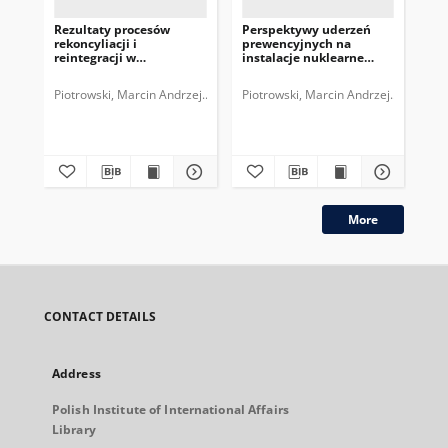
Rezultaty procesów
Perspektywy uderzeń
Pr
rekoncyliacji i
prewencyjnych na
pr
reintegracji w
instalacje nuklearne
202
Afganistanie
Iranu
Piotrowski, Marcin Andrzej.
Polski Instytut Spraw Międzynarodowych.
Piotrowski, Marcin Andrzej.
Polski I
Pio
plik
More
CONTACT DETAILS
Address
Polish Institute of International Affairs
Library