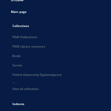
SITEMAP
new
tab
Main page
Collections
PISM Publications
PISM Library resources
Books
Serials
Polskie Dokumenty Dyplomatyczne
...
View all collections
Indexes