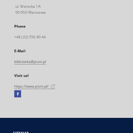
ul. Warecka 1A
00-950 Warszawa
Phone
+48 (22) 556 80 44
E-Mail
biblioteka@pism.pl
Visit us!
https://www.pism.pl/
Facebook
External
link,
will
open
in
a