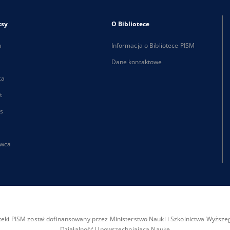
ksy
O Bibliotece
a
Informacja o Bibliotece PISM
Dane kontaktowe
ca
t
s
wca
ioteki PISM został dofinansowany przez Ministerstwo Nauki i Szkolnictwa Wyżs
Działalność Upowszechniająca Naukę