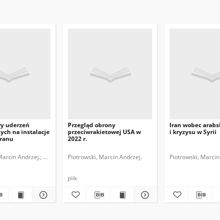
y uderzeń
Przegląd obrony
Iran wobec arabs
ych na instalacje
przeciwrakietowej USA w
i kryzysu w Syrii
Iranu
2022 r.
w Międzynarodowych.
Marcin Andrzej.
Polski Instytut Spraw Międzynarodowych.
Piotrowski, Marcin Andrzej.
Piotrowski, Marcin
plik