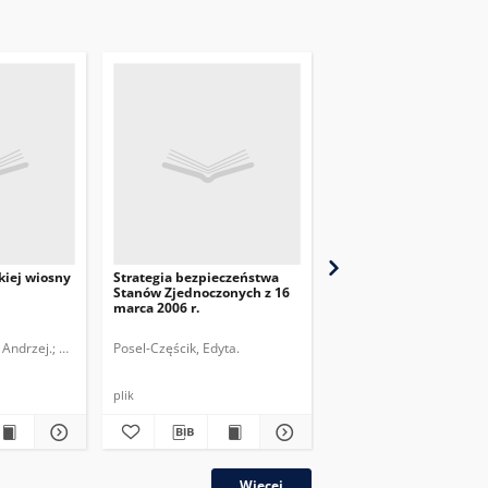
kiej wiosny
Strategia bezpieczeństwa
Obecność NATO w
Stanów Zjednoczonych z 16
Afganistanie po 2014 r.
marca 2006 r.
 Andrzej.
Polski Instytut Spraw Międzynarodowych.
Posel-Częścik, Edyta.
Lorenz, Wojciech.
Piotro
plik
plik
Więcej