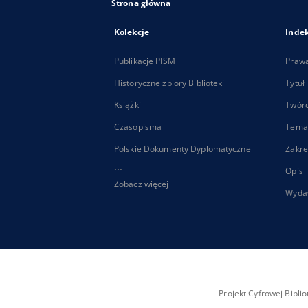
Strona główna
Kolekcje
Inde
Publikacje PISM
Praw
Historyczne zbiory Biblioteki
Tytuł
Książki
Twór
Czasopisma
Tema
Polskie Dokumenty Dyplomatyczne
Zakre
...
Opis
Zobacz więcej
Wyda
Projekt Cyfrowej Bibl