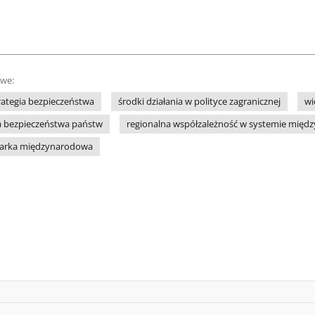
owe:
rategia bezpieczeństwa
środki działania w polityce zagranicznej
wi
ka bezpieczeństwa państw
regionalna współzależność w systemie mię
darka międzynarodowa