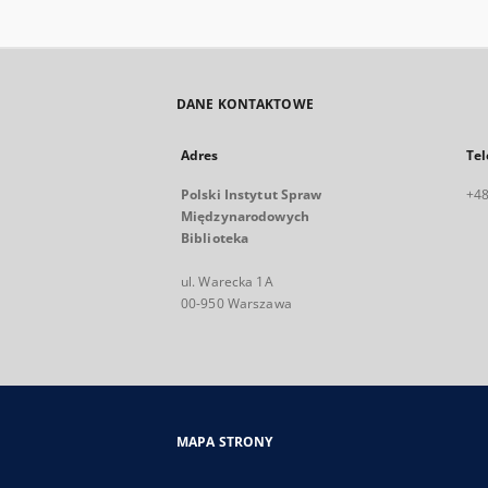
DANE KONTAKTOWE
Adres
Tel
Polski Instytut Spraw
+48
Międzynarodowych
Biblioteka
ul. Warecka 1A
00-950 Warszawa
MAPA STRONY