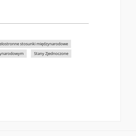
elostronne stosunki międzynarodowe
dzynarodowym
Stany Zjednoczone