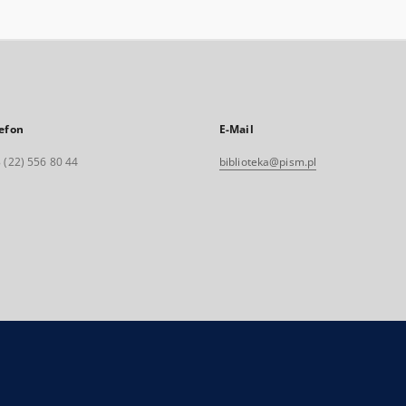
efon
E-Mail
 (22) 556 80 44
biblioteka@pism.pl