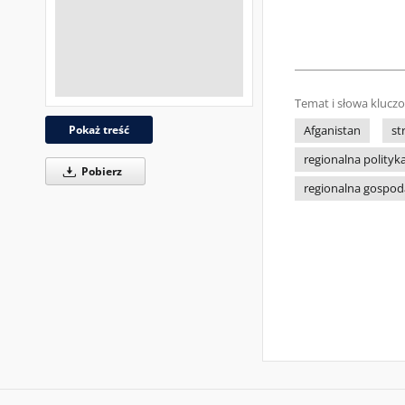
Temat i słowa klucz
Pokaż treść
Afganistan
st
regionalna polity
Pobierz
regionalna gospo