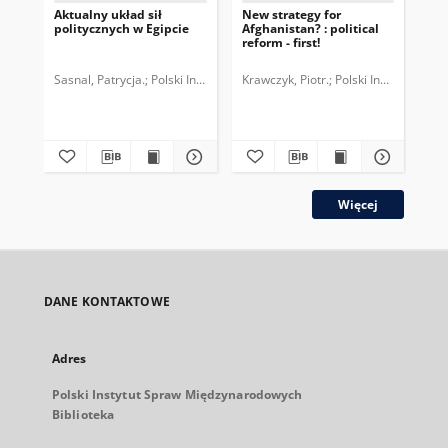
Aktualny układ sił
New strategy for
Tur
politycznych w Egipcie
Afghanistan? : political
Yea
reform - first!
Tak
Sasnal, Patrycja.
Polski Instytut Spraw Międzynarodowych.
Krawczyk, Piotr.
Polski Instytut Spr
Elm
plik
Więcej
DANE KONTAKTOWE
Adres
Polski Instytut Spraw Międzynarodowych
Biblioteka