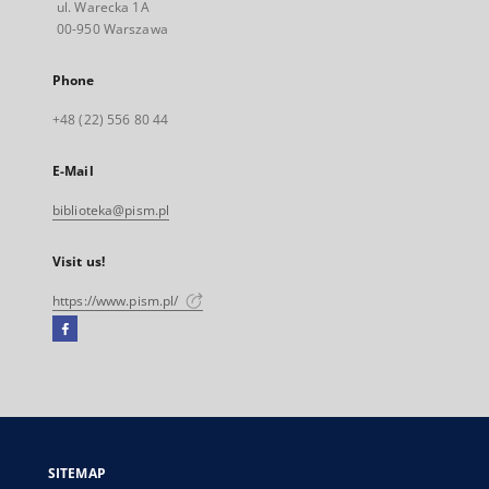
ul. Warecka 1A
00-950 Warszawa
Phone
+48 (22) 556 80 44
E-Mail
biblioteka@pism.pl
Visit us!
https://www.pism.pl/
Facebook
External
link,
will
open
in
a
SITEMAP
new