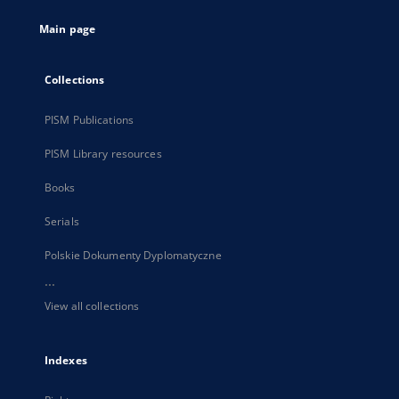
tab
Main page
Collections
PISM Publications
PISM Library resources
Books
Serials
Polskie Dokumenty Dyplomatyczne
...
View all collections
Indexes