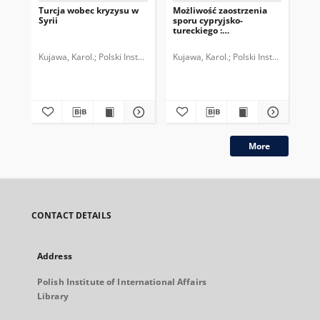
Turcja wobec kryzysu w
Możliwość zaostrzenia
Wyb
Syrii
sporu cypryjsko-
ko
tureckiego :
pol
konsekwencje dla Unii
zag
Europejskiej
Kujawa, Karol.
Polski Instytut Spraw Międzynarodowych.
Kujawa, Karol.
Polski Instytut Spra
Kuj
More
CONTACT DETAILS
Address
Polish Institute of International Affairs
Library