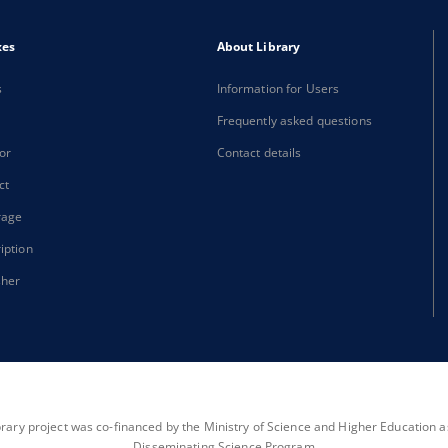
xes
About Library
s
Information for Users
Frequently asked questions
or
Contact details
ct
rage
iption
sher
brary project was co-financed by the Ministry of Science and Higher Education as 
Disseminating Science Program