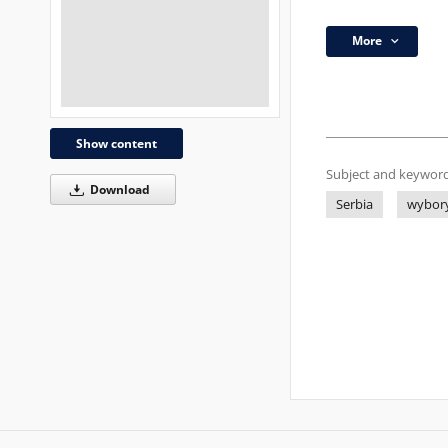
More
Show content
Subject and keyword
Download
Serbia
wybor