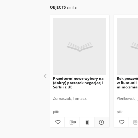
OBJECTS
similar
Przedterminowe wybory na
Rok poczw
(dobry) początek negocjacji
w Rumunii 
Serbii z UE
mimo zmia
Żornaczuk, Tomasz.
Pieńkowski, 
plik
plik