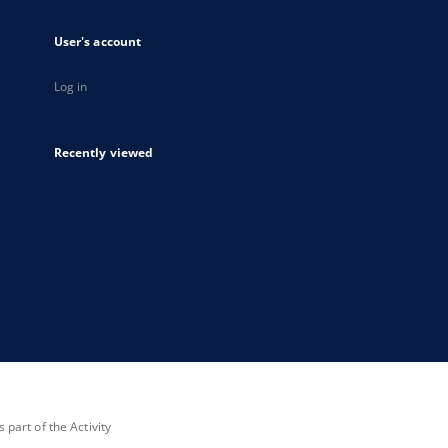
User's account
Log in
Recently viewed
part of the Activity