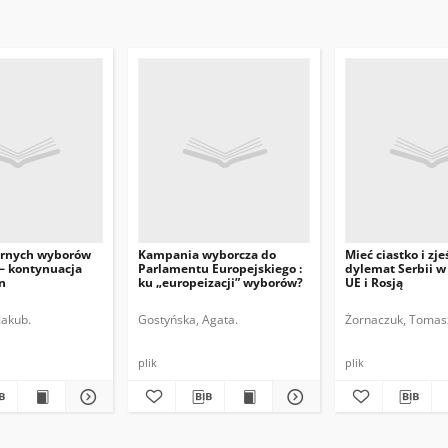
órnych wyborów
Kampania wyborcza do
Mieć ciastko i zje
– kontynuacja
Parlamentu Europejskiego :
dylemat Serbii w 
n
ku „europeizacji” wyborów?
UE i Rosją
Jakub.
Gostyńska, Agata.
Żornaczuk, Tomas
plik
plik