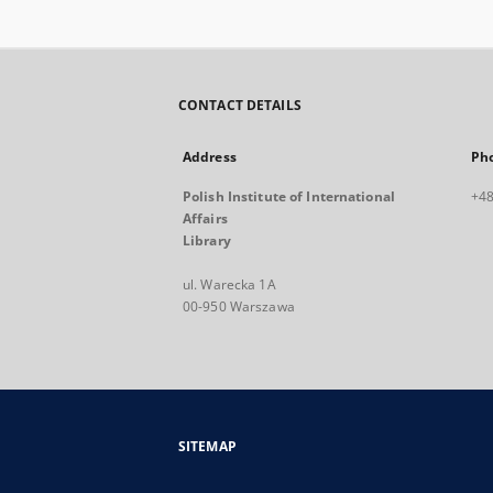
CONTACT DETAILS
Address
Ph
Polish Institute of International
+48
Affairs
Library
ul. Warecka 1A
00-950 Warszawa
SITEMAP