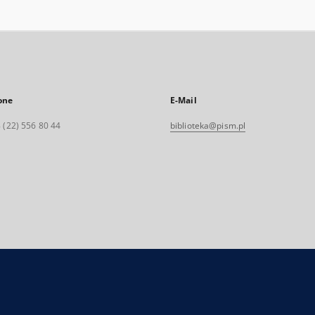
one
E-Mail
 (22) 556 80 44
biblioteka@pism.pl