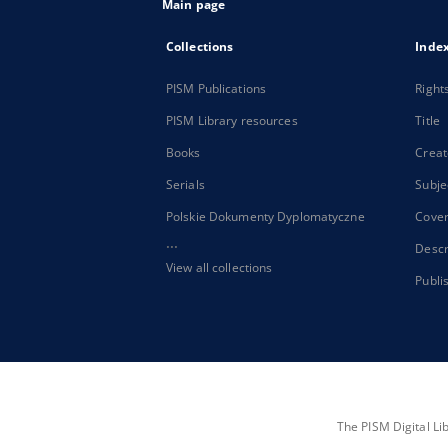
Main page
Collections
Inde
PISM Publications
Right
PISM Library resources
Title
Books
Creat
Serials
Subje
Polskie Dokumenty Dyplomatyczne
Cove
...
Descr
View all collections
Publi
The PISM Digital Li