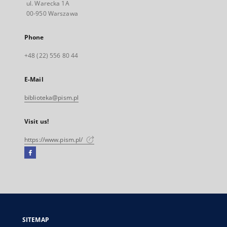
ul. Warecka 1A
00-950 Warszawa
Phone
+48 (22) 556 80 44
E-Mail
biblioteka@pism.pl
Visit us!
https://www.pism.pl/
Facebook
External
link,
will
open
in
a
SITEMAP
new