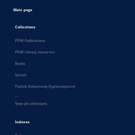
tab
Main page
Collections
PISM Publications
PISM Library resources
Books
Serials
Polskie Dokumenty Dyplomatyczne
...
View all collections
Indexes