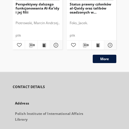
Perspektywy dalszego
Status prawny członków
Ry
funkcjonowania Al-Ka'idy
al-Qaidy oraz talibów
pr
i jej filii
osadzonych w
ko
Guantanamo
Eu
Piotrowski, Marcin Andrzej.
Rękawek, Kacper.
Foks, Jacek.
Ręk
plik
plik
plik
More
CONTACT DETAILS
Address
Polish Institute of International Affairs
Library