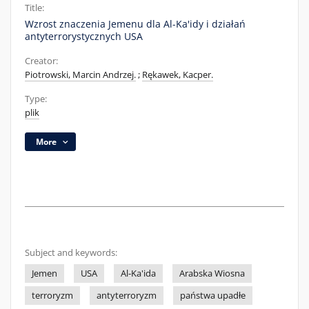
Title:
Wzrost znaczenia Jemenu dla Al-Ka'idy i działań
antyterrorystycznych USA
Creator:
Piotrowski, Marcin Andrzej.
;
Rękawek, Kacper.
Type:
plik
More
Subject and keywords:
Jemen
USA
Al-Ka'ida
Arabska Wiosna
terroryzm
antyterroryzm
państwa upadłe