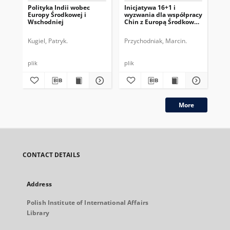
Polityka Indii wobec
Inicjatywa 16+1 i
Ch
Europy Środkowej i
wyzwania dla współpracy
ini
Wschodniej
Chin z Europą Środkowo-
Wschodnią
Kugiel, Patryk.
Przychodniak, Marcin.
Prz
plik
plik
plik
More
CONTACT DETAILS
Address
Polish Institute of International Affairs
Library