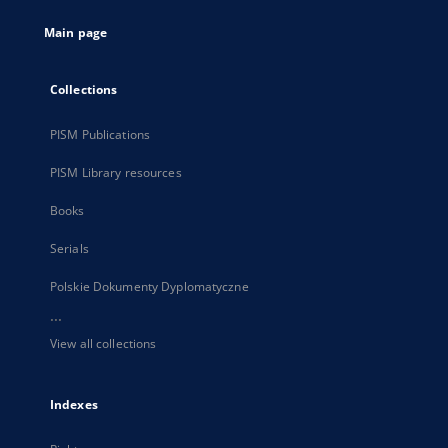
tab
Main page
Collections
PISM Publications
PISM Library resources
Books
Serials
Polskie Dokumenty Dyplomatyczne
...
View all collections
Indexes