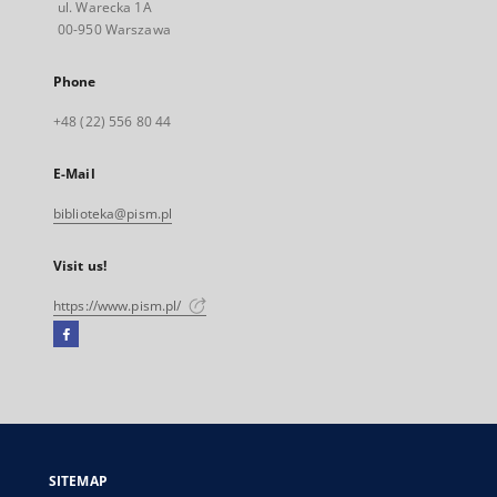
ul. Warecka 1A
00-950 Warszawa
Phone
+48 (22) 556 80 44
E-Mail
biblioteka@pism.pl
Visit us!
https://www.pism.pl/
Facebook
External
link,
will
open
in
a
SITEMAP
new