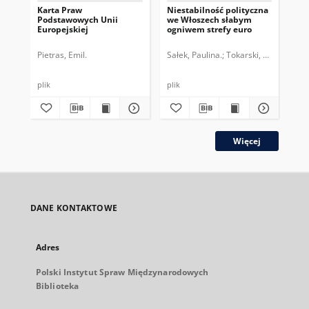
Karta Praw
Niestabilność polityczna
Pe
Podstawowych Unii
we Włoszech słabym
str
Europejskiej
ogniwem strefy euro
dr
po
Pietras, Emil.
Sałek, Paulina.
Tokarski, Paweł.
Top
plik
plik
Więcej
DANE KONTAKTOWE
Adres
Polski Instytut Spraw Międzynarodowych
Biblioteka