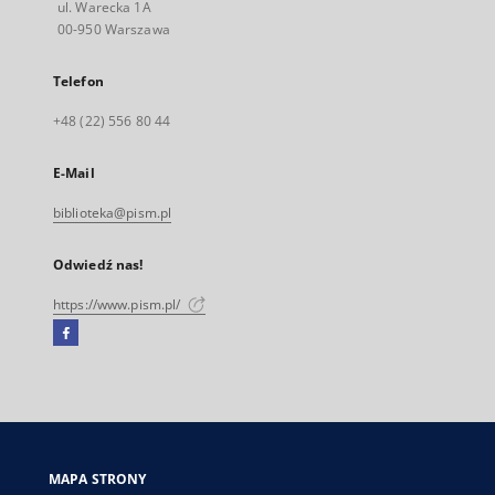
ul. Warecka 1A
00-950 Warszawa
Telefon
+48 (22) 556 80 44
E-Mail
biblioteka@pism.pl
Odwiedź nas!
https://www.pism.pl/
Facebook
Link
zewnętrzny,
otworzy
się
w
nowej
MAPA STRONY
karcie