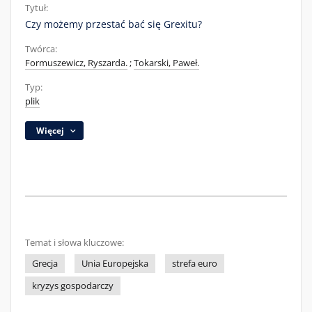
Tytuł:
Czy możemy przestać bać się Grexitu?
Twórca:
Formuszewicz, Ryszarda.
;
Tokarski, Paweł.
Typ:
plik
Więcej
Temat i słowa kluczowe:
Grecja
Unia Europejska
strefa euro
kryzys gospodarczy