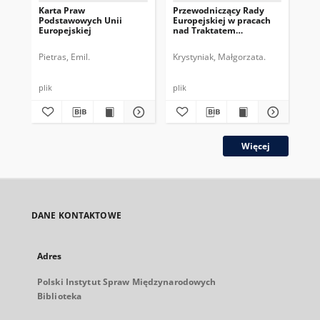
Karta Praw
Przewodniczący Rady
Pr
Podstawowych Unii
Europejskiej w pracach
Eur
Europejskiej
nad Traktatem
dru
Konstytucyjnym UE
pe
Pietras, Emil.
Krystyniak, Małgorzata.
Gos
plik
plik
plik
Więcej
DANE KONTAKTOWE
Adres
Polski Instytut Spraw Międzynarodowych
Biblioteka