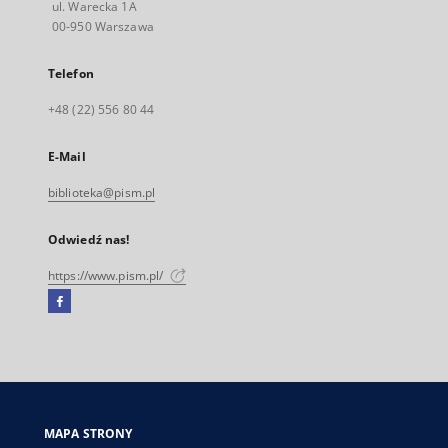
ul. Warecka 1A
00-950 Warszawa
Telefon
+48 (22) 556 80 44
E-Mail
biblioteka@pism.pl
Odwiedź nas!
https://www.pism.pl/
Facebook
Link
zewnętrzny,
otworzy
się
w
nowej
MAPA STRONY
karcie