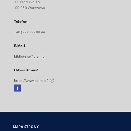
ul. Warecka 1A
00-950 Warszawa
Telefon
+48 (22) 556 80 44
E-Mail
biblioteka@pism.pl
Odwiedź nas!
https://www.pism.pl/
Facebook
Link
zewnętrzny,
otworzy
się
w
nowej
MAPA STRONY
karcie