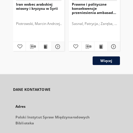
Iran wobec arabskiej
Prawne i polityczne
NAT
wiosny i kryzysu w Syrii
konsekwencje
ter
przeniesienia ambasady
USA z Tel Awiwu do
Jerozolimy
Piotrowski, Marcin Andrzej.
Polski Instytut Spraw Międzynarodowych.
Sasnal, Patrycja.
Zaręba, Szymon.
Sas
P
Więcej
DANE KONTAKTOWE
Adres
Polski Instytut Spraw Międzynarodowych
Biblioteka