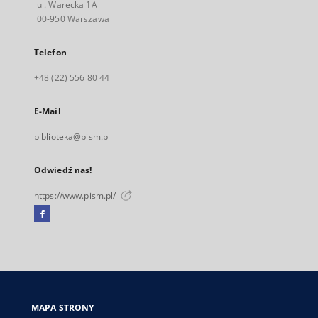
ul. Warecka 1A
00-950 Warszawa
Telefon
+48 (22) 556 80 44
E-Mail
biblioteka@pism.pl
Odwiedź nas!
https://www.pism.pl/
Facebook
Link
zewnętrzny,
otworzy
się
w
nowej
MAPA STRONY
karcie