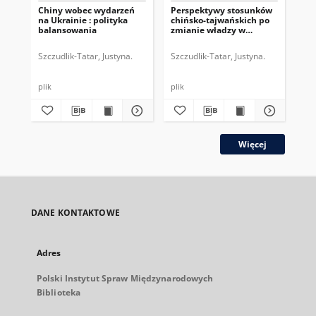
Chiny wobec wydarzeń
Perspektywy stosunków
Chi
na Ukrainie : polityka
chińsko-tajwańskich po
Ws
balansowania
zmianie władzy w
po
Chinach
mo
Szczudlik-Tatar, Justyna.
Szczudlik-Tatar, Justyna.
Szc
plik
plik
plik
Więcej
DANE KONTAKTOWE
Adres
Polski Instytut Spraw Międzynarodowych
Biblioteka