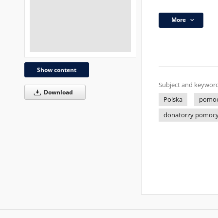
More
Show content
Subject and keyword
Download
Polska
pomoc 
donatorzy pomocy