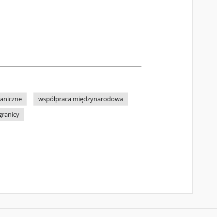
raniczne
współpraca międzynarodowa
granicy