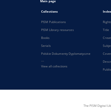
Main page
Collections
Inde
PISM Publications
Right
PISM Library resources
Title
Books
Creat
Serials
Subje
Polskie Dokumenty Dyplomatyczne
Cove
...
Descr
View all collections
Publi
The PISM Digital Li