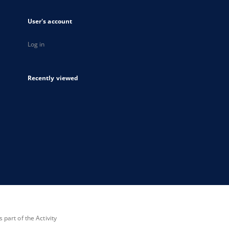
User's account
Log in
Recently viewed
part of the Activity