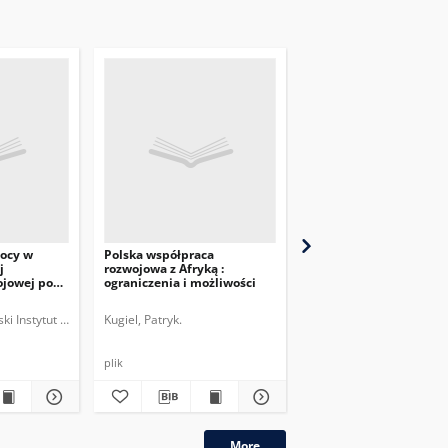
ocy w
Polska współpraca
Wsparcie sektora eduk
j
rozwojowa z Afryką :
polskiej współpracy
ojowej po
ograniczenia i możliwości
rozwojowej
ski Instytut Spraw Międzynarodowych.
Kugiel, Patryk.
Kugiel, Patryk.
plik
plik
More