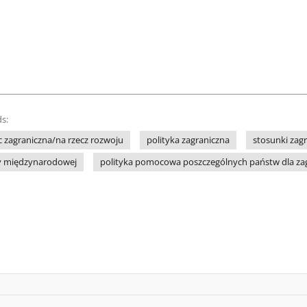
s:
zagraniczna/na rzecz rozwoju
polityka zagraniczna
stosunki zag
 międzynarodowej
polityka pomocowa poszczególnych państw dla za