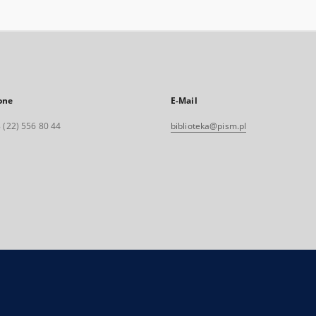
one
E-Mail
 (22) 556 80 44
biblioteka@pism.pl