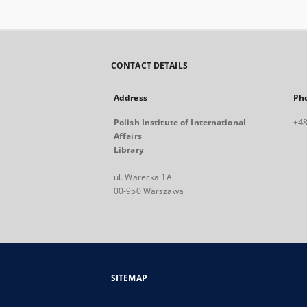
CONTACT DETAILS
Address
Ph
Polish Institute of International
+48
Affairs
Library
ul. Warecka 1A
00-950 Warszawa
SITEMAP