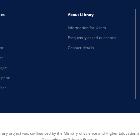
xes
About Library
s
Information for Users
Frequently asked questions
or
Contact details
ct
rage
iption
sher
brary project was co-financed by the Ministry of Science and Higher Education as 
Disseminating Science Program