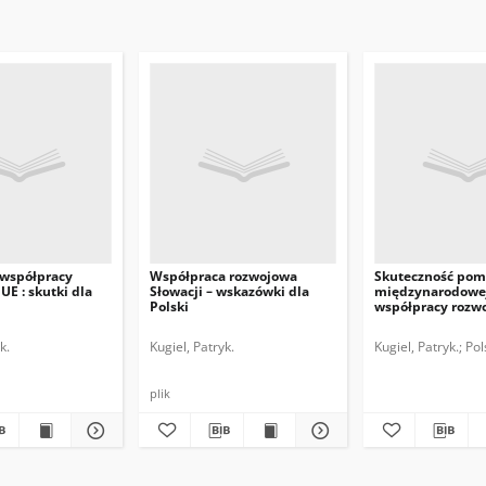
współpracy
Współpraca rozwojowa
Skuteczność pom
UE : skutki dla
Słowacji – wskazówki dla
międzynarodowe
Polski
współpracy rozw
Forum w Pusan
k.
Kugiel, Patryk.
Kugiel, Patryk.
Pol
plik