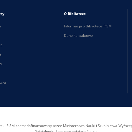
ksy
O Bibliotece
a
Informacja o Bibliotece PISM
Dane kontaktowe
ca
t
s
wca
ioteki PISM został dofinansowany przez Ministerstwo Nauki i Szkolnictwa Wyżs
Działalność Upowszechniająca Naukę