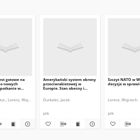
est gotowe na
Amerykański system obrony
Szczyt NATO w Wi
do nowych
przeciwrakietowej w
decyzje w sprawi
Spotkanie w
Europie. Stan obecny i
 i solidarność
perspektywy
tur.
Lorenz, Wojciech.
Durkalec, Jacek.
Lorenz, Wojciech.
plik
plik