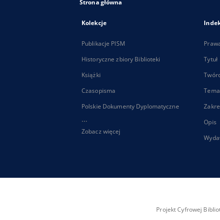
Strona główna
Kolekcje
Inde
Publikacje PISM
Praw
Historyczne zbiory Biblioteki
Tytuł
Książki
Twór
Czasopisma
Tema
Polskie Dokumenty Dyplomatyczne
Zakre
...
Opis
Zobacz więcej
Wyda
Projekt Cyfrowej Bibl