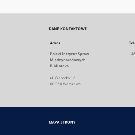
DANE KONTAKTOWE
Adres
Tel
Polski Instytut Spraw
+48
Międzynarodowych
Biblioteka
ul. Warecka 1A
00-950 Warszawa
MAPA STRONY