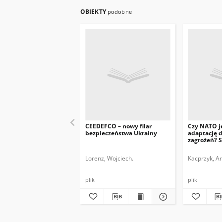
OBIEKTY
podobne
CEEDEFCO – nowy filar
Czy NATO j
bezpieczeństwa Ukrainy
adaptację 
zagrożeń? 
Bukareszcie
sojusznicza
Lorenz, Wojciech.
Kacprzyk, Ar
plik
plik