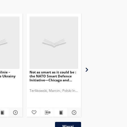
lnie –
Not as smart as it could be :
2016 – Szczyt strategic
e Ukrainy
the NATO Smart Defence
adaptacji NATO
Initiative—Chicago and
beyond
Terlikowski, Marcin.
Polski Instytut Spraw Międzynarodowych.
Lorenz, Wojciech.
plik
Więcej