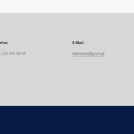
efon
E-Mail
 (22) 556 80 44
biblioteka@pism.pl