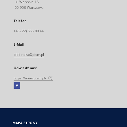
ul. Warecka 1A
00-950 Warszawa
Telefon
+48 (22) 556 80 44
E-Mail
biblioteka@pism.pl
Odwiedź nas!
https://www.pism.pl/
Facebook
Link
zewnętrzny,
otworzy
się
w
nowej
MAPA STRONY
karcie