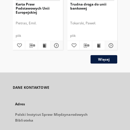
Karta Praw
Trudna droga do unii
Nie
Podstawowych Unii
bankowej
we
Europejskiej
og
Pietras, Emil.
Tokarski, Paweł.
Sał
plik
plik
plik
Więcej
DANE KONTAKTOWE
Adres
Polski Instytut Spraw Międzynarodowych
Biblioteka