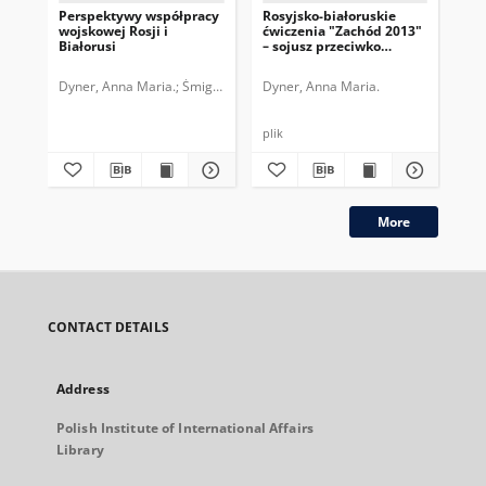
Perspektywy współpracy
Rosyjsko-białoruskie
Ro
wojskowej Rosji i
ćwiczenia "Zachód 2013"
pr
Białorusi
– sojusz przeciwko
dz
zewnętrznym wrogom?
Dyner, Anna Maria.
Śmigielski, Robert.
Dyner, Anna Maria.
Polski Instytut Spraw Międzyn
Dyn
plik
plik
More
CONTACT DETAILS
Address
Polish Institute of International Affairs
Library