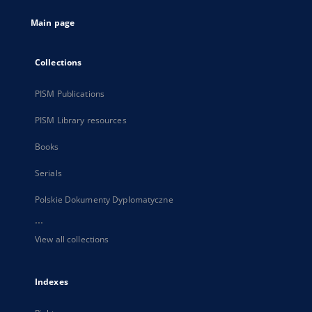
tab
Main page
Collections
PISM Publications
PISM Library resources
Books
Serials
Polskie Dokumenty Dyplomatyczne
...
View all collections
Indexes