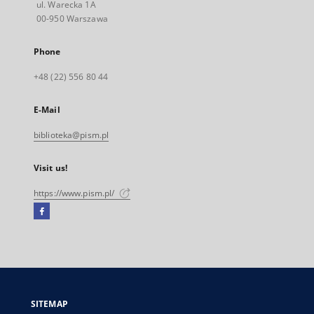
ul. Warecka 1A
00-950 Warszawa
Phone
+48 (22) 556 80 44
E-Mail
biblioteka@pism.pl
Visit us!
https://www.pism.pl/
Facebook
External
link,
will
open
in
a
SITEMAP
new