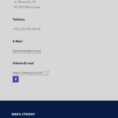
ul. Warecka 1A
00-950 Warszawa
Telefon
+48 (22) 556 80 44
E-Mail
biblioteka@pism.pl
Odwiedź nas!
https://www.pism.pl/
Facebook
Link
zewnętrzny,
otworzy
się
w
nowej
MAPA STRONY
karcie