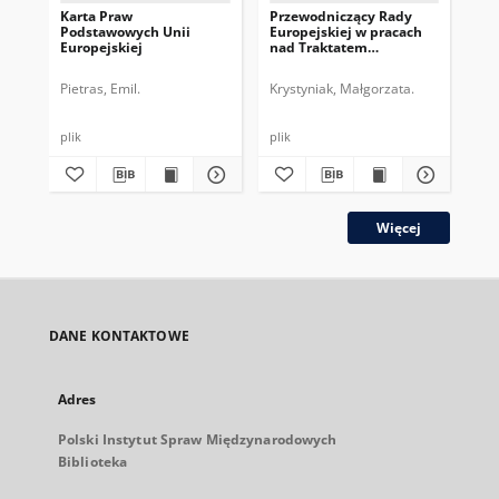
Karta Praw
Przewodniczący Rady
Pr
Podstawowych Unii
Europejskiej w pracach
Eur
Europejskiej
nad Traktatem
dru
Konstytucyjnym UE
pe
Pietras, Emil.
Krystyniak, Małgorzata.
Gos
plik
plik
plik
Więcej
DANE KONTAKTOWE
Adres
Polski Instytut Spraw Międzynarodowych
Biblioteka