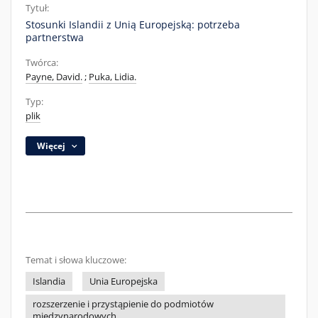
Tytuł:
Stosunki Islandii z Unią Europejską: potrzeba
partnerstwa
Twórca:
Payne, David.
;
Puka, Lidia.
Typ:
plik
Więcej
Temat i słowa kluczowe:
Islandia
Unia Europejska
rozszerzenie i przystąpienie do podmiotów
międzynarodowych