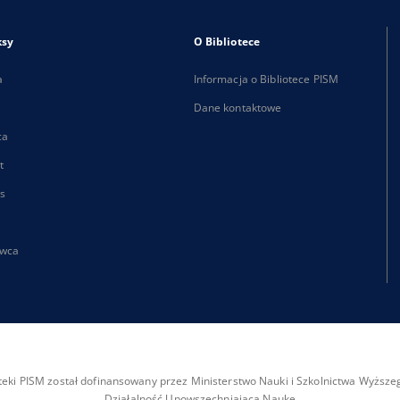
ksy
O Bibliotece
a
Informacja o Bibliotece PISM
Dane kontaktowe
ca
t
s
wca
ioteki PISM został dofinansowany przez Ministerstwo Nauki i Szkolnictwa Wyżs
Działalność Upowszechniająca Naukę