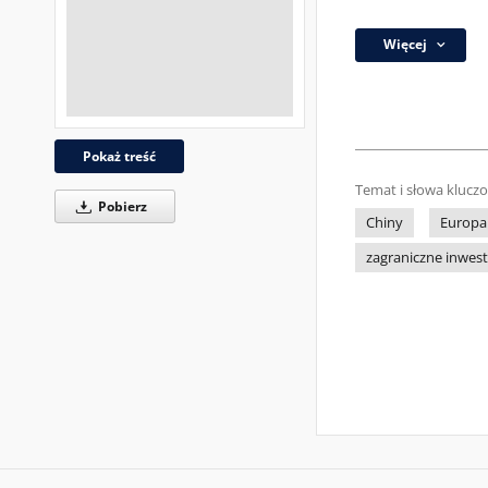
Więcej
Pokaż treść
Temat i słowa klucz
Pobierz
Chiny
Europa
zagraniczne inwes