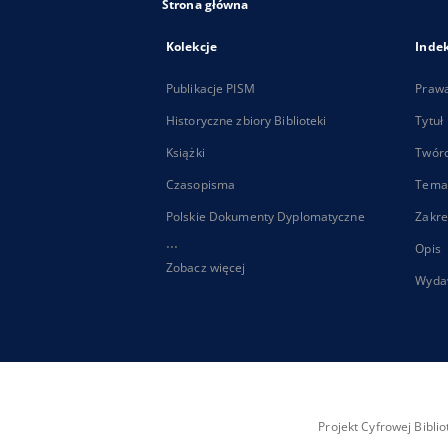
Strona główna
Kolekcje
Inde
Publikacje PISM
Praw
Historyczne zbiory Biblioteki
Tytuł
Książki
Twór
Czasopisma
Tema
Polskie Dokumenty Dyplomatyczne
Zakre
...
Opis
Zobacz więcej
Wyda
Projekt Cyfrowej Bibl