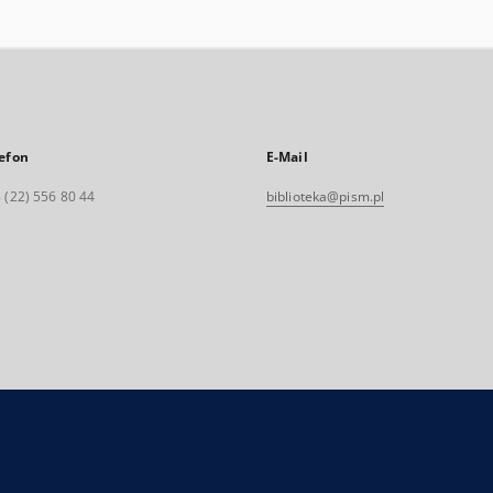
efon
E-Mail
 (22) 556 80 44
biblioteka@pism.pl