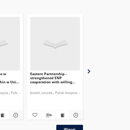
ao w
Eastern Partnership -
Inicjatywa 16+1 i wyz
strengthened ENP
dla współpracy Chin z
hin w Unii
cooperation with willing
Europą Środkowo-
neighbours
Wschodnią
styna.
ut Spraw Międzynarodowych.
Polski Instytut Spraw Międzynarodowych.
Jesień, Leszek.
Polski Instytut Spraw Międzynarodowych.
Przychodniak, Marcin.
plik
Więcej