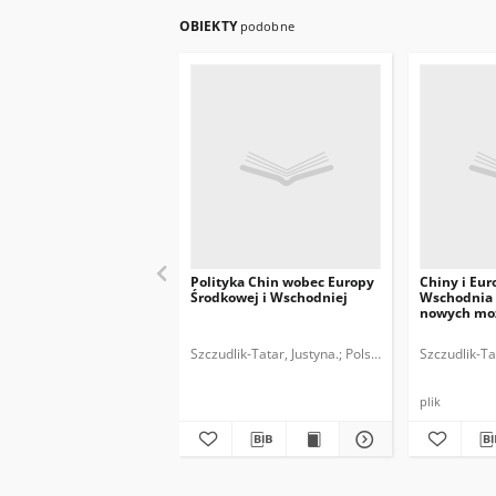
OBIEKTY
podobne
Polityka Chin wobec Europy
Chiny i Eu
Środkowej i Wschodniej
Wschodnia 
nowych moż
Szczudlik-Tatar, Justyna.
Polski Instytut Spraw M
Szczudlik-Ta
plik