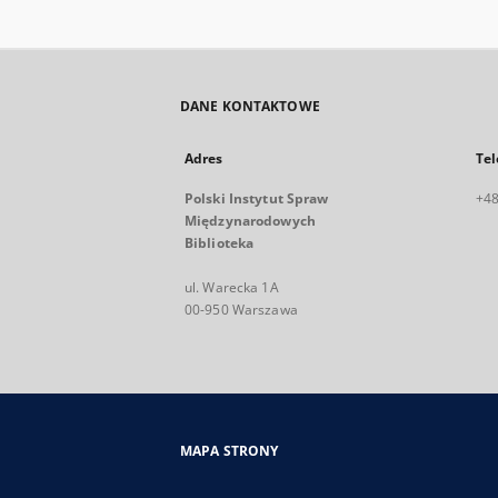
DANE KONTAKTOWE
Adres
Tel
Polski Instytut Spraw
+48
Międzynarodowych
Biblioteka
ul. Warecka 1A
00-950 Warszawa
MAPA STRONY