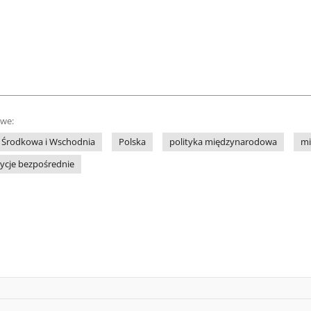
owe:
 Środkowa i Wschodnia
Polska
polityka międzynarodowa
mi
tycje bezpośrednie