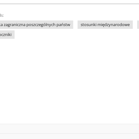
s:
ka zagraniczna poszczególnych państw
stosunki międzynarodowe
oczniki