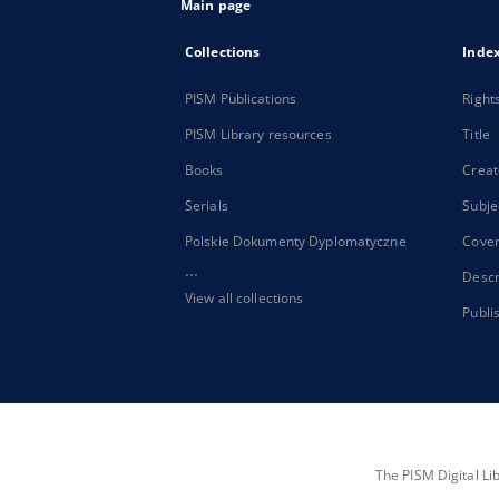
Main page
Collections
Inde
PISM Publications
Right
PISM Library resources
Title
Books
Creat
Serials
Subje
Polskie Dokumenty Dyplomatyczne
Cove
...
Descr
View all collections
Publi
The PISM Digital Li