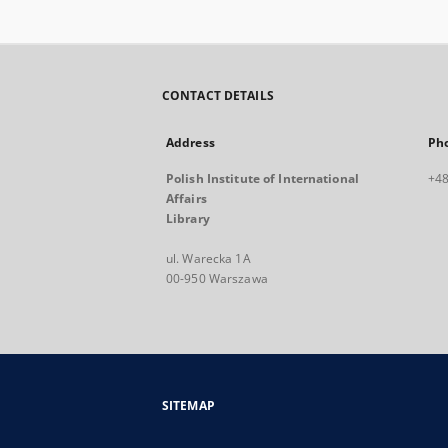
CONTACT DETAILS
Address
Ph
Polish Institute of International
+48
Affairs
Library
ul. Warecka 1A
00-950 Warszawa
SITEMAP