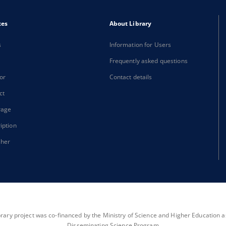
xes
About Library
s
Information for Users
Frequently asked questions
or
Contact details
ct
rage
iption
sher
brary project was co-financed by the Ministry of Science and Higher Education as 
Disseminating Science Program