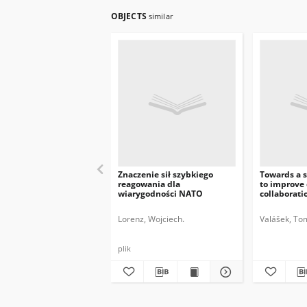
OBJECTS
similar
Znaczenie sił szybkiego
Towards a s
reagowania dla
to improve
wiarygodności NATO
collaborat
Czech Repu
Poland and 
Lorenz, Wojciech.
Valášek, To
expert grou
plik