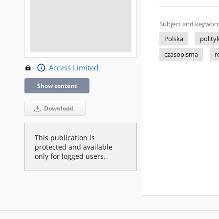
Subject and keyword
Polska
polity
czasopisma
r
Access Limited
Show content
Download
This publication is
protected and available
only for logged users.