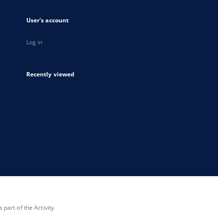
User's account
Log in
Recently viewed
part of the Activity