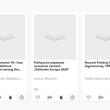
marter V4 : how
Polityczno-wojskowe
Rocznik Polskiej 
 defence
znaczenie ćwiczeń
Zagranicznej, 19
ion among the
„Defender Europe 2020”
blic, Hungary,
Slovakia : DAV4
máš. (Redaktor)
Bátora, Jozef.
Lorenz, Wojciech.
Slovenská atlantická komisia.
Polski Instytut S
p report
plik