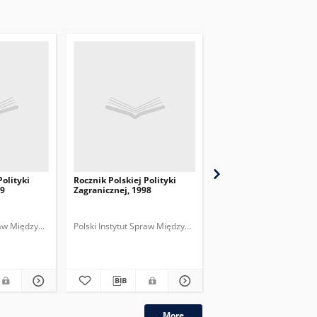
Polityki
Rocznik Polskiej Polityki
Rocznik Polskiej Polity
99
Zagranicznej, 1998
Zagranicznej, 1997
praw Międzynarodowych.
Polski Instytut Spraw Międzynarodowych.
Polski Instytut Spraw M
More