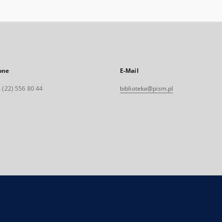
one
E-Mail
 (22) 556 80 44
biblioteka@pism.pl