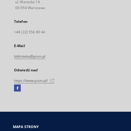
ul. Warecka 1A
00-950 Warszawa
Telefon
+48 (22) 556 80 44
E-Mail
biblioteka@pism.pl
Odwiedź nas!
https://www.pism.pl/
Facebook
Link
zewnętrzny,
otworzy
się
w
nowej
MAPA STRONY
karcie