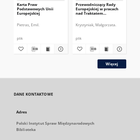
Karta Praw
Przewodniczący Rady
Pr
Podstawowych Unii
Europejskiej w pracach
Eur
Europejskiej
nad Traktatem
dru
Konstytucyjnym UE
pe
Pietras, Emil.
Krystyniak, Małgorzata.
Gos
plik
plik
plik
Więcej
DANE KONTAKTOWE
Adres
Polski Instytut Spraw Międzynarodowych
Biblioteka