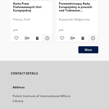
Karta Praw
Przewodniczący Rady
Pr
Podstawowych Unii
Europejskiej w pracach
Eur
Europejskiej
nad Traktatem
dru
Konstytucyjnym UE
pe
Pietras, Emil.
Krystyniak, Małgorzata.
Gos
plik
plik
plik
More
CONTACT DETAILS
Address
Polish Institute of International Affairs
Library