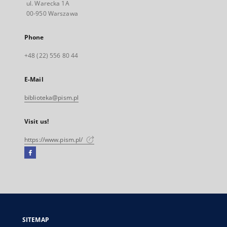
ul. Warecka 1A
00-950 Warszawa
Phone
+48 (22) 556 80 44
E-Mail
biblioteka@pism.pl
Visit us!
https://www.pism.pl/
Facebook
External
link,
will
open
in
a
SITEMAP
new