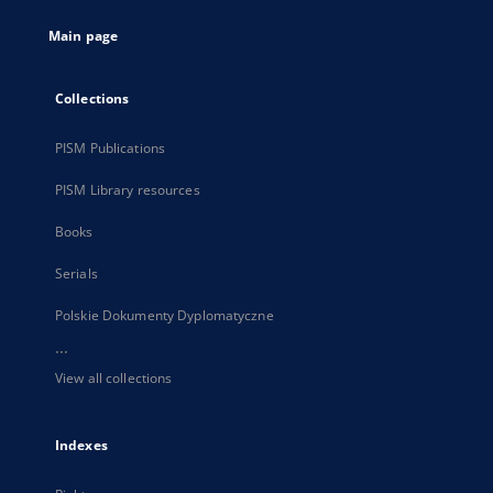
tab
Main page
Collections
PISM Publications
PISM Library resources
Books
Serials
Polskie Dokumenty Dyplomatyczne
...
View all collections
Indexes