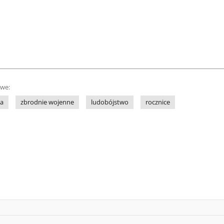
owe:
ka
zbrodnie wojenne
ludobójstwo
rocznice