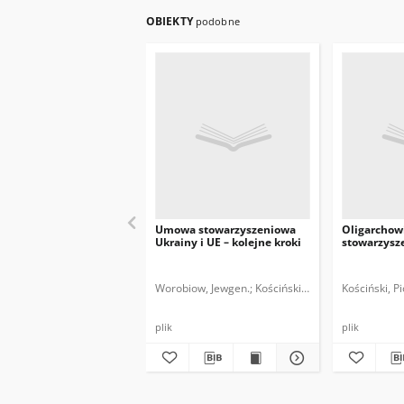
OBIEKTY
podobne
Umowa stowarzyszeniowa
Oligarchow
Ukrainy i UE – kolejne kroki
stowarzysze
Worobiow, Jewgen.
Kościński, Piotr.
Kościński, Pi
plik
plik