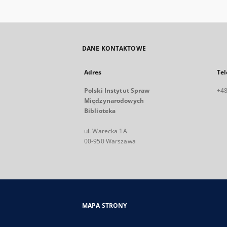
DANE KONTAKTOWE
Adres
Tel
Polski Instytut Spraw
+48
Międzynarodowych
Biblioteka
ul. Warecka 1A
00-950 Warszawa
MAPA STRONY