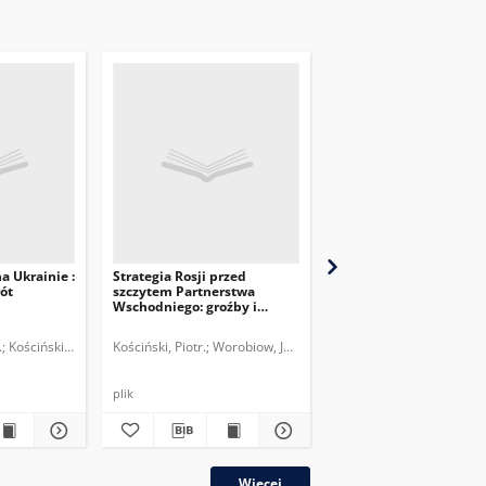
a Ukrainie :
Strategia Rosji przed
Prezydentura Poroszenk
ót
szczytem Partnerstwa
nadzieja na Zachodzie,
Wschodniego: groźby i
problemy na Wschodzi
zachęty
.
Kościński, Piotr.
Kościński, Piotr.
Worobiow, Jewgen.
Worobiow, Jewgen.
Kości
plik
plik
Więcej