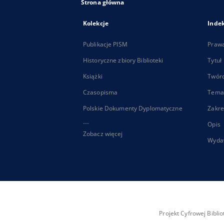
Strona główna
Kolekcje
Inde
Publikacje PISM
Praw
Historyczne zbiory Biblioteki
Tytuł
Książki
Twór
Czasopisma
Tema
Polskie Dokumenty Dyplomatyczne
Zakre
...
Opis
Zobacz więcej
Wyda
Projekt Cyfrowej Bibl