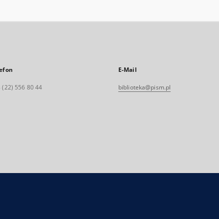
efon
E-Mail
 (22) 556 80 44
biblioteka@pism.pl