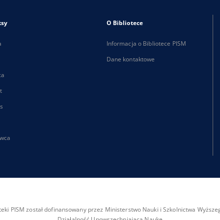
ksy
O Bibliotece
a
Informacja o Bibliotece PISM
Dane kontaktowe
ca
t
s
wca
ioteki PISM został dofinansowany przez Ministerstwo Nauki i Szkolnictwa Wyżs
Działalność Upowszechniająca Naukę