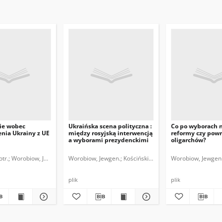
ie wobec
Ukraińska scena polityczna :
Co po wyborach n
nia Ukrainy z UE
między rosyjską interwencją
reformy czy powr
a wyborami prezydenckimi
oligarchów?
otr.
Worobiow, Jewgen.
Worobiow, Jewgen.
Kościński, Piotr.
Worobiow, Jewgen
plik
plik