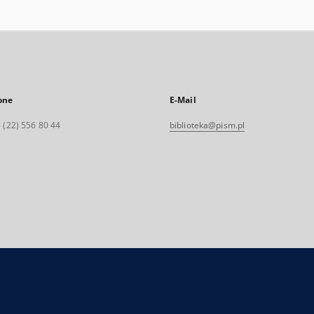
one
E-Mail
 (22) 556 80 44
biblioteka@pism.pl