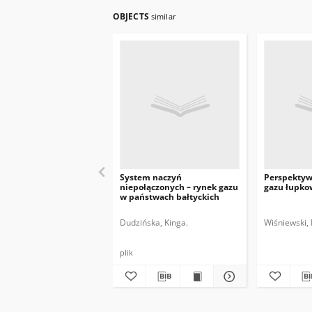
OBJECTS
similar
System naczyń
Perspektyw
niepołączonych – rynek gazu
gazu łupko
w państwach bałtyckich
Dudzińska, Kinga.
Wiśniewski, 
plik