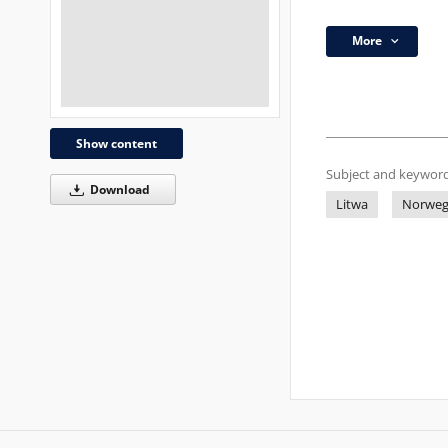
More
Show content
Subject and keyword
Download
Litwa
Norweg