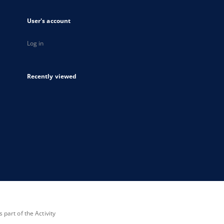
User's account
Log in
Recently viewed
part of the Activity