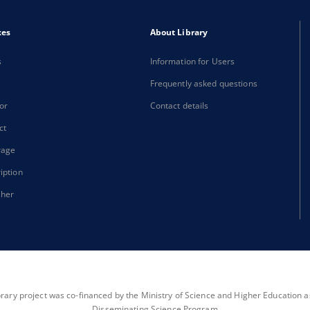
xes
About Library
s
Information for Users
Frequently asked questions
or
Contact details
ct
rage
iption
sher
brary project was co-financed by the Ministry of Science and Higher Education as 
Disseminating Science Program