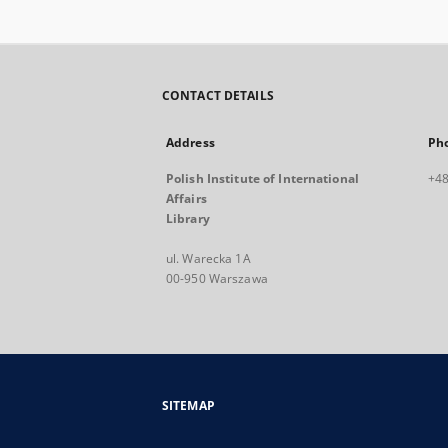
CONTACT DETAILS
Address
Ph
Polish Institute of International
+48
Affairs
Library
ul. Warecka 1A
00-950 Warszawa
SITEMAP