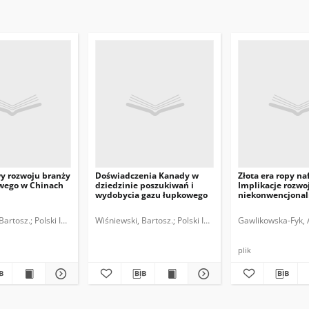
y rozwoju branży
Doświadczenia Kanady w
Złota era ropy na
wego w Chinach
dziedzinie poszukiwań i
Implikacje rozwoj
wydobycia gazu łupkowego
niekonwencjonal
Ameryce Północn
Bartosz.
Polski Instytut Spraw Międzynarodowych.
Wiśniewski, Bartosz.
Polski Instytut Spraw Międzynaro
Gawlikowska-Fyk, 
plik