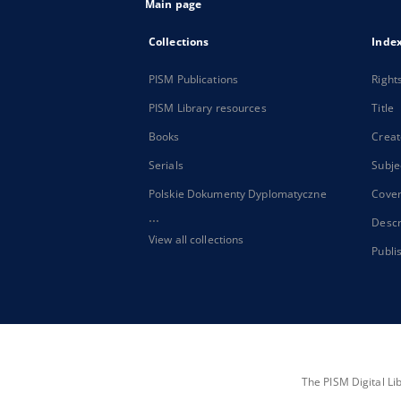
Main page
Collections
Inde
PISM Publications
Right
PISM Library resources
Title
Books
Creat
Serials
Subje
Polskie Dokumenty Dyplomatyczne
Cove
...
Descr
View all collections
Publi
The PISM Digital Li