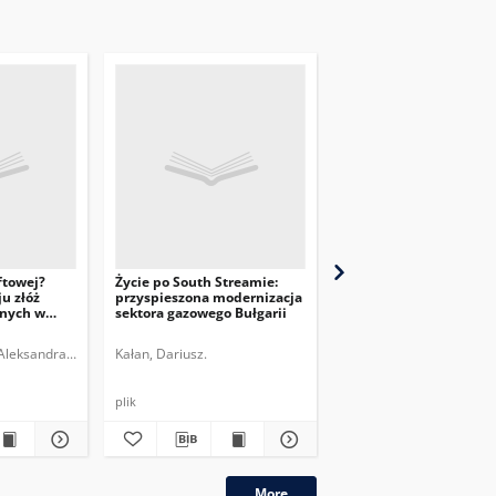
ftowej?
Życie po South Streamie:
Azerbejdżan po dekadz
u złóż
przyspieszona modernizacja
rządów prezydenta Il
nych w
sektora gazowego Bułgarii
Aliyeva
ej
dowych.
Aleksandra.
Wiśniewski, Bartosz.
Kałan, Dariusz.
Zasztowt, Konrad.
plik
plik
More