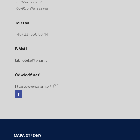
ul. Warecka 1A
00-950 Warszawa
Telefon
+48 (22) 556 80 44
E-Mail
biblioteka@pism.pl
Odwiedź nas!
https://www.pism.pl/
Facebook
Link
zewnętrzny,
otworzy
się
w
nowej
MAPA STRONY
karcie