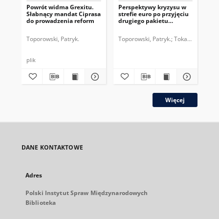
Powrót widma Grexitu.
Perspektywy kryzysu w
Sy
Słabnący mandat Ciprasa
strefie euro po przyjęciu
Ukr
do prowadzenia reform
drugiego pakietu
sz
pomocowego dla Grecji
Toporowski, Patryk.
Toporowski, Patryk.
Tokarski, Paweł.
Top
plik
plik
Więcej
DANE KONTAKTOWE
Adres
Polski Instytut Spraw Międzynarodowych
Biblioteka