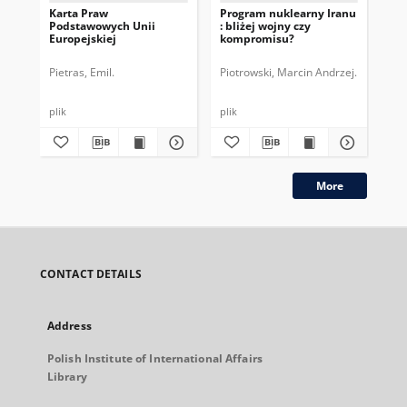
Karta Praw
Program nuklearny Iranu
Pr
Podstawowych Unii
: bliżej wojny czy
Eur
Europejskiej
kompromisu?
na
Ko
Pietras, Emil.
Piotrowski, Marcin Andrzej.
Kry
plik
plik
plik
More
CONTACT DETAILS
Address
Polish Institute of International Affairs
Library