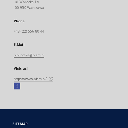
ul. Warecka 1A
00-950 Warszawa
Phone
+48 (22) 556 80 44
E-Mail
biblioteka@pism.pl
Visit us!
https://www.pism.pl/
Facebook
External
link,
will
open
in
a
SITEMAP
new