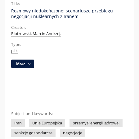
Title:
Rozmowy niedokończone: scenariusze przebiegu
negocjacji nuklearnych z Iranem
Creator:
Piotrowski, Marcin Andrzej.
Type:
plik
More
Subject and keywords:
Iran
Unia Europejska
przemysł energii jądrowej
sankcje gospodarcze
negocjacje