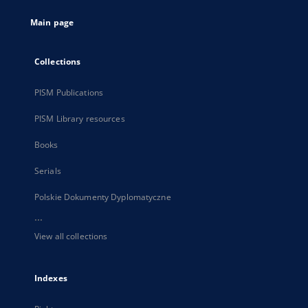
tab
Main page
Collections
PISM Publications
PISM Library resources
Books
Serials
Polskie Dokumenty Dyplomatyczne
...
View all collections
Indexes