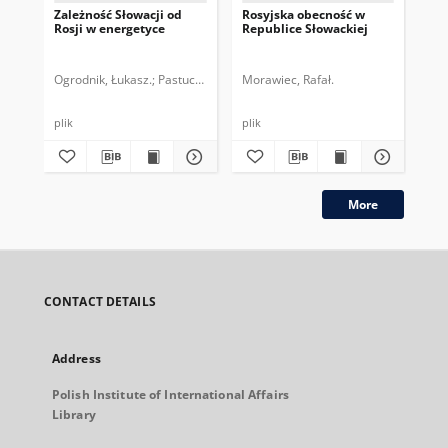
Zależność Słowacji od
Rosyjska obecność w
Ni
Rosji w energetyce
Republice Słowackiej
mie
pre
Ogrodnik, Łukasz.
Pastucha, Tymon.
Morawiec, Rafał.
Kał
plik
plik
plik
More
CONTACT DETAILS
Address
Polish Institute of International Affairs
Library