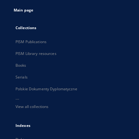
tab
Main page
Collections
PISM Publications
PISM Library resources
Books
Serials
Polskie Dokumenty Dyplomatyczne
...
View all collections
Indexes