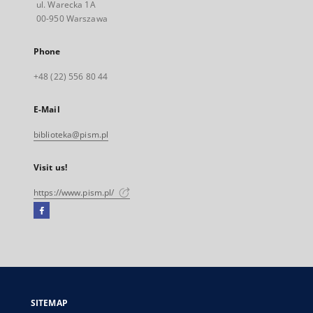
ul. Warecka 1A
00-950 Warszawa
Phone
+48 (22) 556 80 44
E-Mail
biblioteka@pism.pl
Visit us!
https://www.pism.pl/
Facebook
External
link,
will
open
in
a
SITEMAP
new