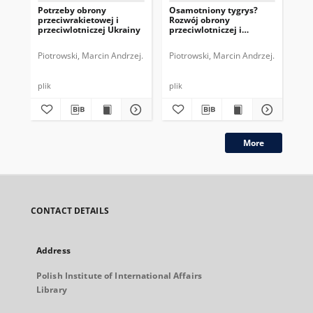
Potrzeby obrony
Osamotniony tygrys?
Obr
przeciwrakietowej i
Rozwój obrony
prz
przeciwlotniczej Ukrainy
przeciwlotniczej i
Poł
przeciwrakietowej
pot
Tajwanu
Piotrowski, Marcin Andrzej.
Piotrowski, Marcin Andrzej.
Pio
plik
plik
plik
More
CONTACT DETAILS
Address
Polish Institute of International Affairs
Library