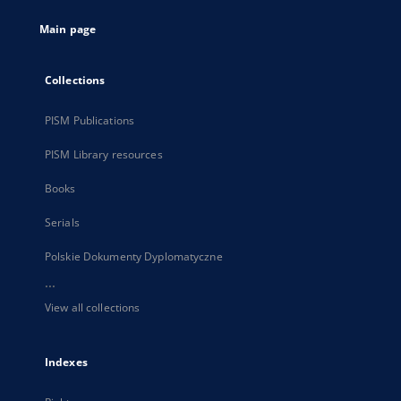
tab
Main page
Collections
PISM Publications
PISM Library resources
Books
Serials
Polskie Dokumenty Dyplomatyczne
...
View all collections
Indexes