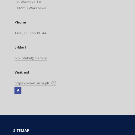
ul. Warecka 1A
00-950 Warszawa
Phone
+48 (22) 556 80 44
E-Mail
biblioteka@pism.pl
Visit us!
https://www.pism.pl/
Facebook
External
link,
will
open
in
a
SITEMAP
new