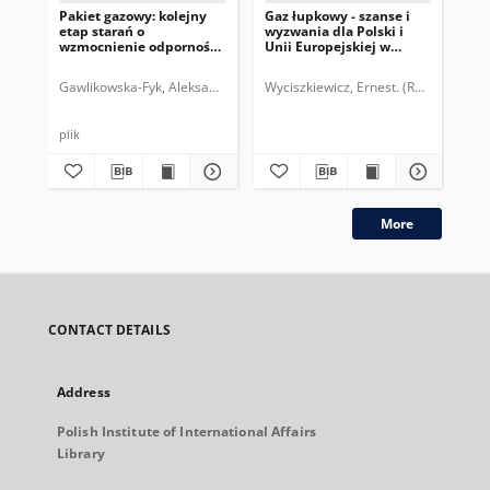
Pakiet gazowy: kolejny
Gaz łupkowy - szanse i
Pe
etap starań o
wyzwania dla Polski i
br
wzmocnienie odporności
Unii Europejskiej w
w 
energetycznej UE
świetle doświadczeń
amerykańskich i rozwoju
Gawlikowska-Fyk, Aleksandra.
Gruszczyński, Witold.
Wyciszkiewicz, Ernest. (Redaktor)
Nowak, Zuzanna.
Wiś
Ćw
międzynarodowego
rynku gazu
plik
More
CONTACT DETAILS
Address
Polish Institute of International Affairs
Library