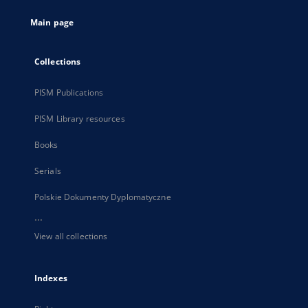
tab
Main page
Collections
PISM Publications
PISM Library resources
Books
Serials
Polskie Dokumenty Dyplomatyczne
...
View all collections
Indexes