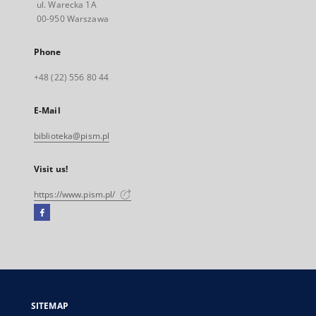
ul. Warecka 1A
00-950 Warszawa
Phone
+48 (22) 556 80 44
E-Mail
biblioteka@pism.pl
Visit us!
https://www.pism.pl/
Facebook
External
link,
will
open
in
a
SITEMAP
new