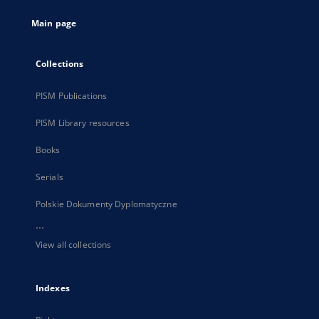
tab
Main page
Collections
PISM Publications
PISM Library resources
Books
Serials
Polskie Dokumenty Dyplomatyczne
...
View all collections
Indexes