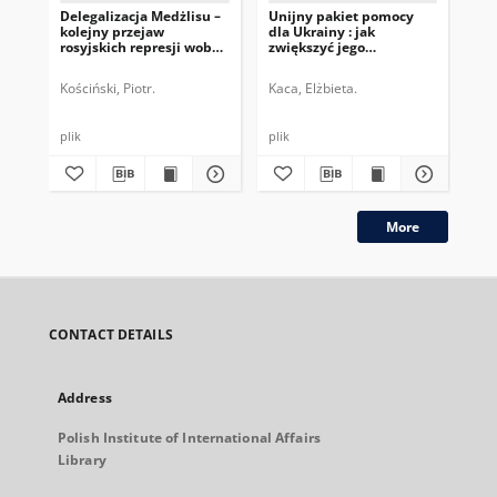
Delegalizacja Medżlisu –
Unijny pakiet pomocy
W 
kolejny przejaw
dla Ukrainy : jak
Uk
rosyjskich represji wobec
zwiększyć jego
Tatarów krymskich
skuteczność?
Kościński, Piotr.
Kaca, Elżbieta.
Sze
plik
plik
plik
More
CONTACT DETAILS
Address
Polish Institute of International Affairs
Library