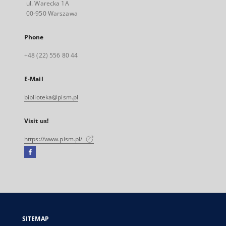
ul. Warecka 1A
00-950 Warszawa
Phone
+48 (22) 556 80 44
E-Mail
biblioteka@pism.pl
Visit us!
https://www.pism.pl/
Facebook
External
link,
will
open
in
a
SITEMAP
new