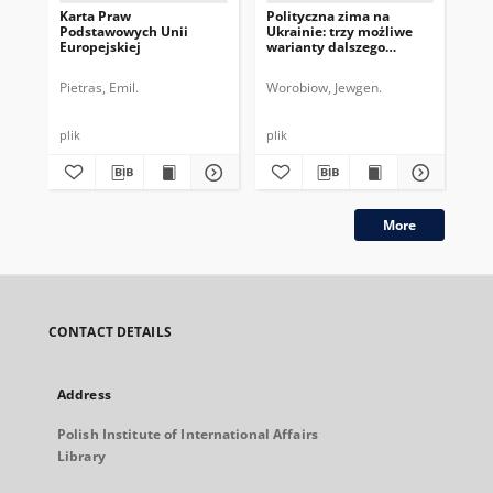
Karta Praw
Polityczna zima na
Po
Podstawowych Unii
Ukrainie: trzy możliwe
pr
Europejskiej
warianty dalszego
przebiegu kryzysu
Pietras, Emil.
Worobiow, Jewgen.
Sob
plik
plik
plik
More
CONTACT DETAILS
Address
Polish Institute of International Affairs
Library