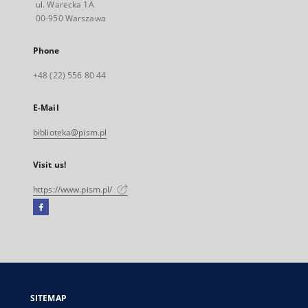
ul. Warecka 1A
00-950 Warszawa
Phone
+48 (22) 556 80 44
E-Mail
biblioteka@pism.pl
Visit us!
https://www.pism.pl/
Facebook
External
link,
will
open
in
a
SITEMAP
new