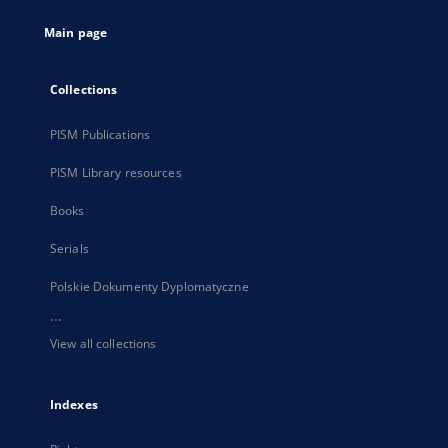
tab
Main page
Collections
PISM Publications
PISM Library resources
Books
Serials
Polskie Dokumenty Dyplomatyczne
...
View all collections
Indexes