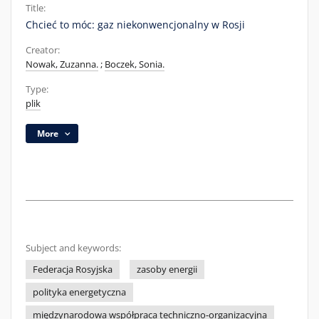
Title:
Chcieć to móc: gaz niekonwencjonalny w Rosji
Creator:
Nowak, Zuzanna.
;
Boczek, Sonia.
Type:
plik
More
Subject and keywords:
Federacja Rosyjska
zasoby energii
polityka energetyczna
międzynarodowa współpraca techniczno-organizacyjna