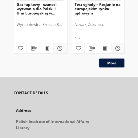
Gaz łupkowy - szanse i
Test ogłady – Rosjanie na
No
wyzwania dla Polski i
europejskim rynku
ros
Unii Europejskiej w
jądrowym
en
świetle doświadczeń
amerykańskich i rozwoju
Wyciszkiewicz, Ernest. (Redaktor)
Nowak, Zuzanna.
Ćwiek-Karpowicz, Jarosław.
Polski I
Ćwi
międzynarodowego
rynku gazu
plik
More
CONTACT DETAILS
Address
Polish Institute of International Affairs
Library