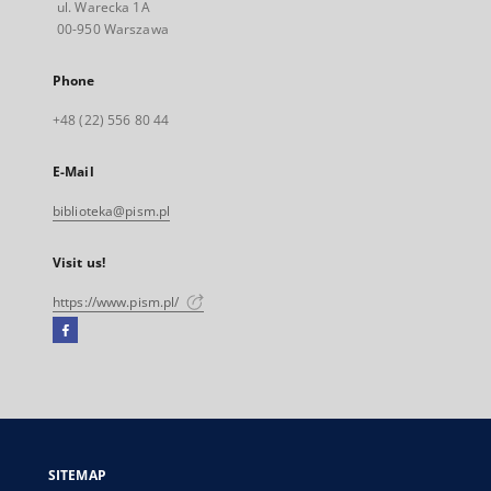
ul. Warecka 1A
00-950 Warszawa
Phone
+48 (22) 556 80 44
E-Mail
biblioteka@pism.pl
Visit us!
https://www.pism.pl/
Facebook
External
link,
will
open
in
a
SITEMAP
new