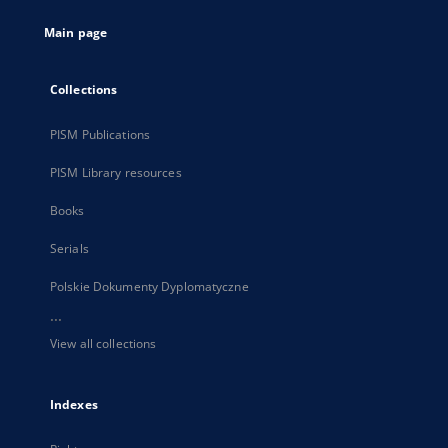
tab
Main page
Collections
PISM Publications
PISM Library resources
Books
Serials
Polskie Dokumenty Dyplomatyczne
...
View all collections
Indexes