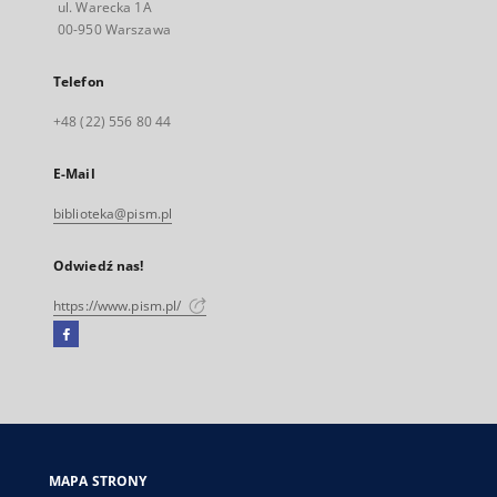
ul. Warecka 1A
00-950 Warszawa
Telefon
+48 (22) 556 80 44
E-Mail
biblioteka@pism.pl
Odwiedź nas!
https://www.pism.pl/
Facebook
Link
zewnętrzny,
otworzy
się
w
nowej
MAPA STRONY
karcie