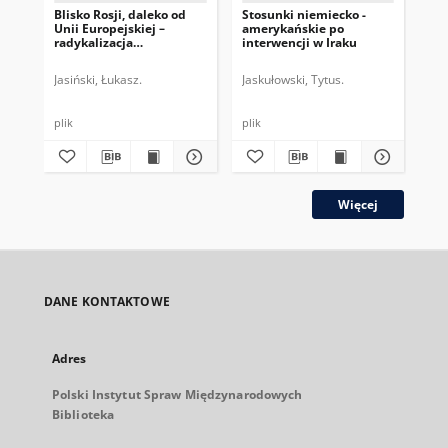
Blisko Rosji, daleko od
Stosunki niemiecko -
Per
Unii Europejskiej –
amerykańskie po
adm
radykalizacja
interwencji w Iraku
po
Alternatywy dla Niemiec
Jasiński, Łukasz.
Jaskułowski, Tytus.
Pio
plik
plik
plik
Więcej
DANE KONTAKTOWE
Adres
Polski Instytut Spraw Międzynarodowych
Biblioteka