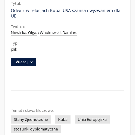
Tytuł:
Odwilż w relacjach Kuba–USA szansą i wyzwaniem dla
UE
Twórca:
Nowicka, Olga.
;
Wnukowski, Damian.
Typ:
plik
Więcej
Temat i słowa kluczowe:
Stany Zjednoczone
Kuba
Unia Europejska
stosunki dyplomatyczne