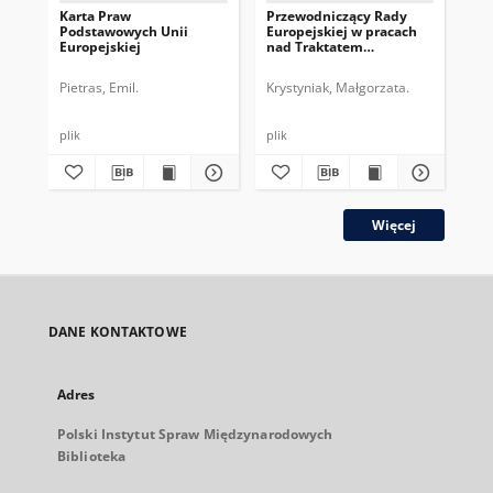
Karta Praw
Przewodniczący Rady
Pr
Podstawowych Unii
Europejskiej w pracach
Eur
Europejskiej
nad Traktatem
dru
Konstytucyjnym UE
pe
Pietras, Emil.
Krystyniak, Małgorzata.
Gos
plik
plik
plik
Więcej
DANE KONTAKTOWE
Adres
Polski Instytut Spraw Międzynarodowych
Biblioteka