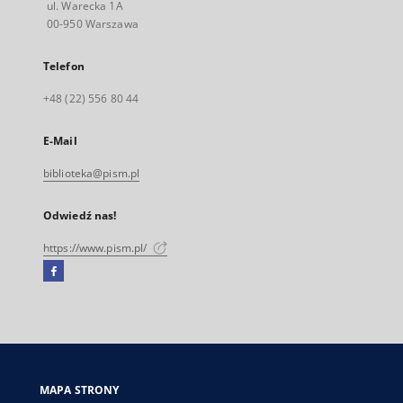
ul. Warecka 1A
00-950 Warszawa
Telefon
+48 (22) 556 80 44
E-Mail
biblioteka@pism.pl
Odwiedź nas!
https://www.pism.pl/
Facebook
Link
zewnętrzny,
otworzy
się
w
nowej
MAPA STRONY
karcie