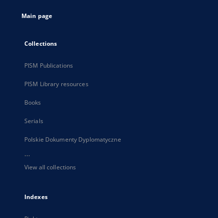
tab
Main page
Collections
PISM Publications
PISM Library resources
Books
Serials
Polskie Dokumenty Dyplomatyczne
...
View all collections
Indexes