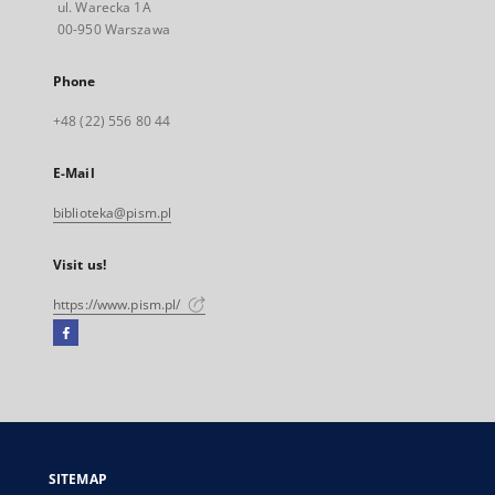
ul. Warecka 1A
00-950 Warszawa
Phone
+48 (22) 556 80 44
E-Mail
biblioteka@pism.pl
Visit us!
https://www.pism.pl/
Facebook
External
link,
will
open
in
a
SITEMAP
new