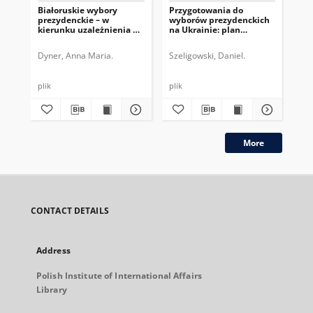
Białoruskie wybory
Przygotowania do
Ni
prezydenckie – w
wyborów prezydenckich
mie
kierunku uzależnienia od
na Ukrainie: plan
pre
Rosji
Poroszenki
Dyner, Anna Maria.
Szeligowski, Daniel.
Kał
plik
plik
plik
More
CONTACT DETAILS
Address
Polish Institute of International Affairs
Library