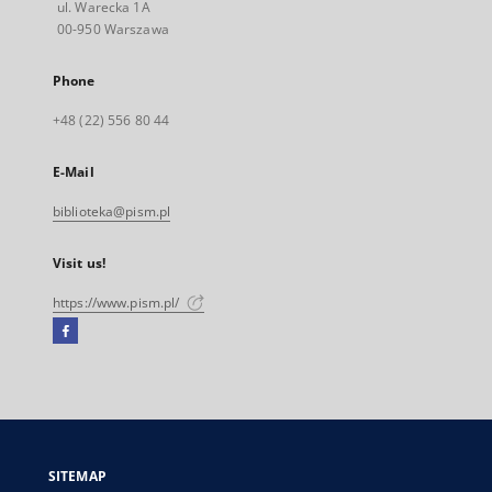
ul. Warecka 1A
00-950 Warszawa
Phone
+48 (22) 556 80 44
E-Mail
biblioteka@pism.pl
Visit us!
https://www.pism.pl/
Facebook
External
link,
will
open
in
a
SITEMAP
new