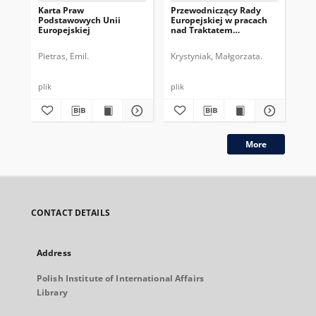
Karta Praw
Przewodniczący Rady
Pr
Podstawowych Unii
Europejskiej w pracach
Eur
Europejskiej
nad Traktatem
dru
Konstytucyjnym UE
pe
Pietras, Emil.
Krystyniak, Małgorzata.
Gos
plik
plik
plik
More
CONTACT DETAILS
Address
Polish Institute of International Affairs
Library