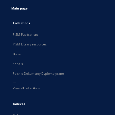
tab
Main page
Collections
PISM Publications
PISM Library resources
Books
Serials
Polskie Dokumenty Dyplomatyczne
...
View all collections
Indexes