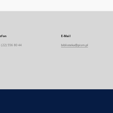
efon
E-Mail
 (22) 556 80 44
biblioteka@pism.pl