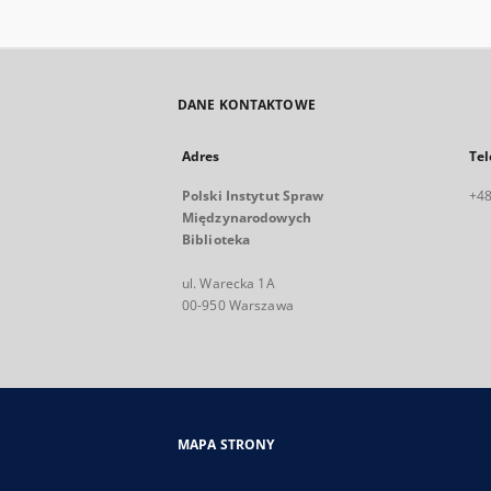
DANE KONTAKTOWE
Adres
Tel
Polski Instytut Spraw
+48
Międzynarodowych
Biblioteka
ul. Warecka 1A
00-950 Warszawa
MAPA STRONY