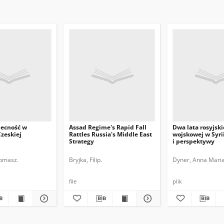
becność w
Assad Regime's Rapid Fall
Dwa lata rosyjski
zeskiej
Rattles Russia's Middle East
wojskowej w Syrii
Strategy
i perspektywy
Tomasz.
Bryjka, Filip.
Dyner, Anna Maria
file
plik