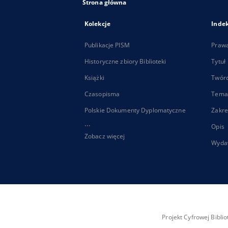
Strona główna
Kolekcje
Inde
Publikacje PISM
Praw
Historyczne zbiory Biblioteki
Tytuł
Książki
Twór
Czasopisma
Tema
Polskie Dokumenty Dyplomatyczne
Zakre
...
Opis
Zobacz więcej
Wyda
Projekt Cyfrowej Bibl