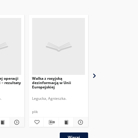
ej operacji
Walka z rosyjską
Rosyjska dezinformacj
 – rezultaty
dezinformacją w Unii
sprawie ataku dronów 
Europejskiej
Polskę
.
Legucka, Agnieszka.
Bryjka, Filip.
Wójtowicz, 
plik
plik
Więcej