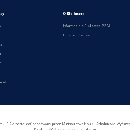
ksy
O Bibliotece
a
Informacja o Bibliotece PISM
Dane kontaktowe
ca
t
s
wca
ioteki PISM został dofinansowany przez Ministerstwo Nauki i Szkolnictwa Wyżs
Działalność Upowszechniająca Naukę