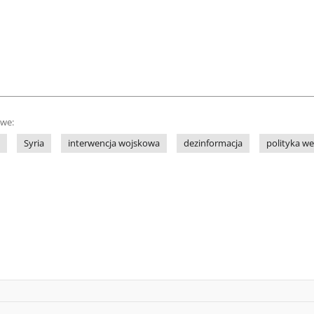
owe:
Syria
interwencja wojskowa
dezinformacja
polityka w